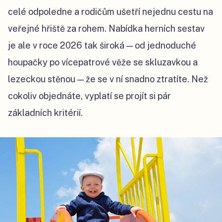
celé odpoledne a rodičům ušetří nejednu cestu na
veřejné hřiště za rohem. Nabídka herních sestav
je ale v roce 2026 tak široká — od jednoduché
houpačky po vícepatrové věže se skluzavkou a
lezeckou stěnou — že se v ní snadno ztratíte. Než
cokoliv objednáte, vyplatí se projít si pár
základních kritérií.