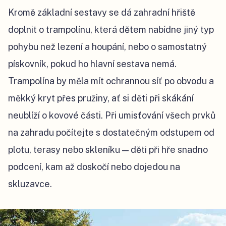
Kromě základní sestavy se dá zahradní hřiště
doplnit o trampolínu, která dětem nabídne jiný typ
pohybu než lezení a houpání, nebo o samostatný
pískovník, pokud ho hlavní sestava nemá.
Trampolína by měla mít ochrannou síť po obvodu a
měkký kryt přes pružiny, ať si děti při skákání
neublíží o kovové části. Při umisťování všech prvků
na zahradu počítejte s dostatečným odstupem od
plotu, terasy nebo skleníku — děti při hře snadno
podcení, kam až doskočí nebo dojedou na
skluzavce.