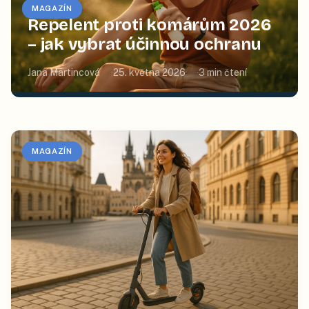
MAGAZÍN
Repelent proti komárům 2026
– jak vybrat účinnou ochranu
Jana Martincová
25. května 2026
3
min čtení
MAGAZÍN