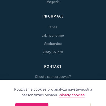
Magazín
INFORMACE
O nás
Jak hodnotíme
Spolupráce
Zlatý Kolibřík
KONTAKT
Chcete spolupracovat?
Napište nám na
redakce@inspirativni.cz
Používáme cookies pro analýzu návštěvnosti a
personalizaci obsahu.
Zásady cookies