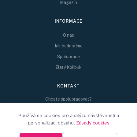
Magazín
INFORMACE
O nás
Jak hodnotíme
Spolupráce
Zlatý Kolibřík
KONTAKT
Chcete spolupracovat?
Napište nám na
redakce@inspirativni.cz
Používáme cookies pro analýzu návštěvnosti a
personalizaci obsahu.
Zásady cookies