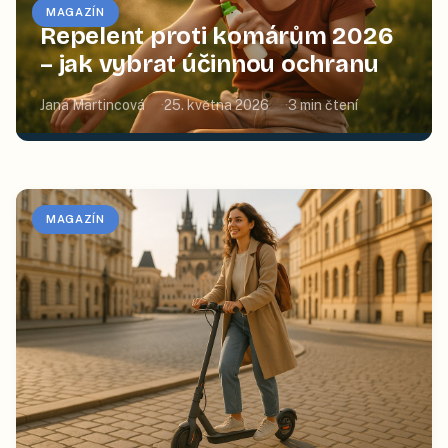
MAGAZÍN
Repelent proti komárům 2026
– jak vybrat účinnou ochranu
Jana Martincová
25. května 2026
3
min čtení
MAGAZÍN