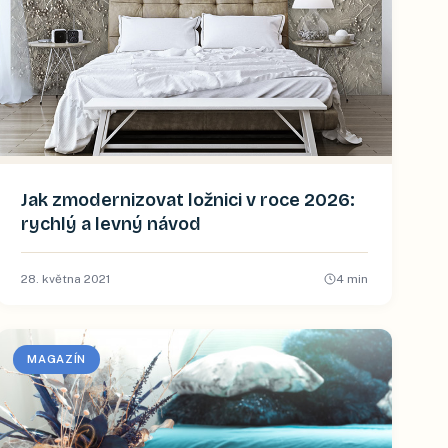
Jak zmodernizovat ložnici v roce 2026:
rychlý a levný návod
28. května 2021
4
min
MAGAZÍN