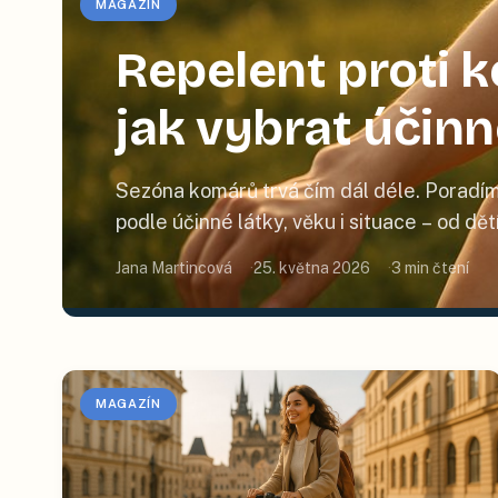
MAGAZÍN
Repelent proti
jak vybrat účin
Sezóna komárů trvá čím dál déle. Poradím
podle účinné látky, věku i situace – od dě
Jana Martincová
25. května 2026
3
min čtení
MAGAZÍN