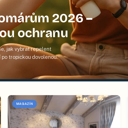
 komárům 2026 –
nou ochranu
e, jak vybrat repelent
tí po tropickou dovolenou.
MAGAZÍN