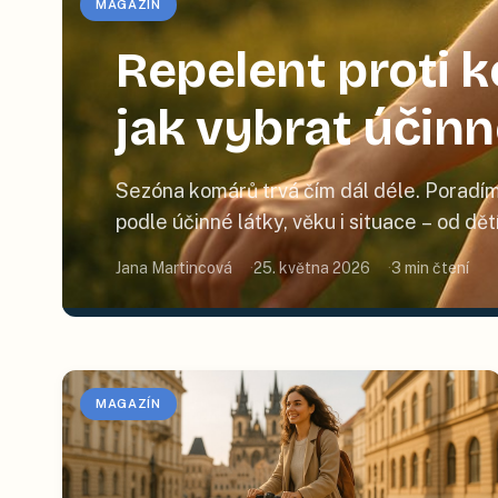
MAGAZÍN
Repelent proti
jak vybrat účin
Sezóna komárů trvá čím dál déle. Poradím
podle účinné látky, věku i situace – od dě
Jana Martincová
25. května 2026
3
min čtení
MAGAZÍN