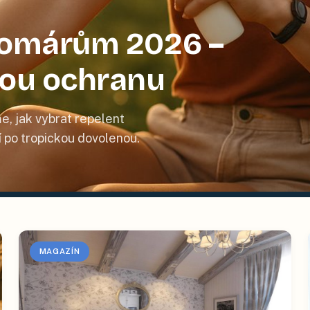
 komárům 2026 –
nou ochranu
e, jak vybrat repelent
tí po tropickou dovolenou.
MAGAZÍN