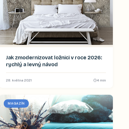
Jak zmodernizovat ložnici v roce 2026:
rychlý a levný návod
28. května 2021
4
min
MAGAZÍN