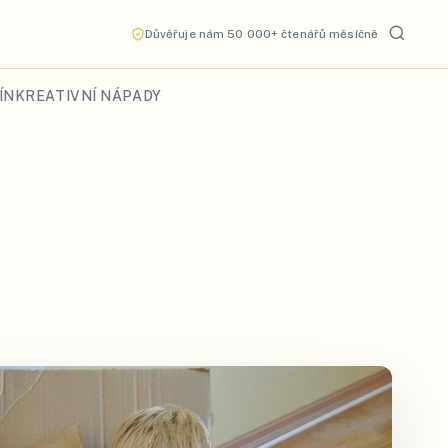
Důvěřuje nám 50 000+ čtenářů měsíčně
ÍN
KREATIVNÍ NÁPADY