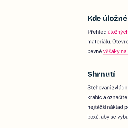
Kde úložné 
Přehled
úložnýc
materiálu. Otevř
pevné
věšáky na
Shrnutí
Stěhování zvládne
krabic a označíte
nejtěžší náklad p
boxů, aby se vyb