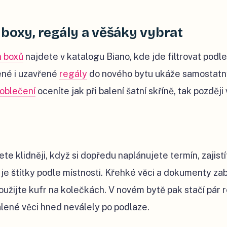
boxy, regály a věšáky vybrat
h boxů
najdete v katalogu Biano, kde jde filtrovat podle 
ené i uzavřené
regály
do nového bytu ukáže samostatn
 oblečení
oceníte jak při balení šatní skříně, tak později 
te klidněji, když si dopředu naplánujete termín, zajist
 je štítky podle místnosti. Křehké věci a dokumenty zab
oužijte kufr na kolečkách. V novém bytě pak stačí pár 
alené věci hned neválely po podlaze.