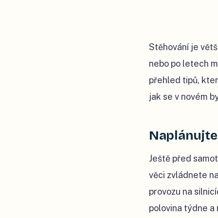
Stěhování je větš
nebo po letech mě
přehled tipů, kt
jak se v novém by
Naplánujte
Ještě před samot
věci zvládnete na
provozu na silni
polovina týdne a