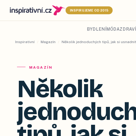
INSPIRUJEME OD 2015
BYDLENÍ
MÓDA
ZDRAVÍ
Inspirativní
/
Magazín
/
Několik jednoduchých tipů, jak si usnadni
MAGAZÍN
Několik
jednoduc
tipů, jak si