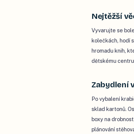
Nejtěžší vě
Vyvarujte se bol
kolečkách, hodí s
hromadu knih, kte
dětskému centru,
Zabydlení 
Po vybalení krabi
sklad kartonů. O
boxy na drobnosti,
plánování stěhová