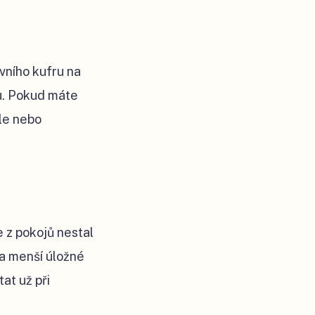
vního kufru na
tu. Pokud máte
ole nebo
e z pokojů nestal
 a menší úložné
tat už při