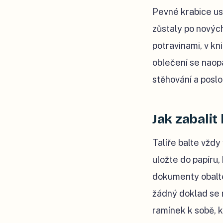
Pevné krabice us
zůstaly po novýc
potravinami, v kn
oblečení se naopa
stěhování a poslo
Jak zabalit
Talíře balte vždy 
uložte do papíru,
dokumenty obalte
žádný doklad se n
ramínek k sobě, 