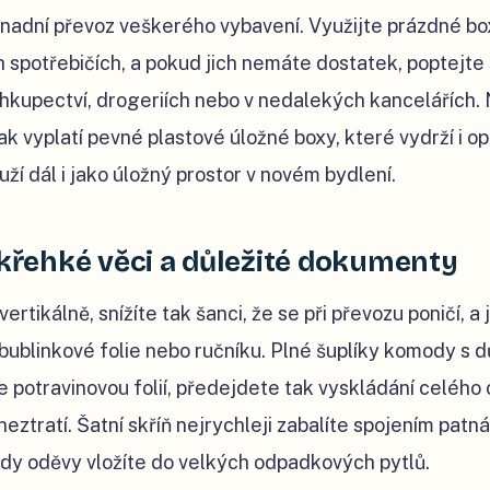
nadní převoz veškerého vybavení. Využijte prázdné bo
h spotřebičích, a pokud jich nemáte dostatek, poptejte
ihkupectví, drogeriích nebo v nedalekých kancelářích. 
k vyplatí pevné plastové úložné boxy, které vydrží i 
uží dál i jako úložný prostor v novém bydlení.
 křehké věci a důležité dokumenty
vertikálně, snížíte tak šanci, že se při převozu poničí, a 
 bublinkové folie nebo ručníku. Plné šuplíky komody s d
 potravinovou folií, předejdete tak vyskládání celého
eztratí. Šatní skříň nejrychleji zabalíte spojením patná
kdy oděvy vložíte do velkých odpadkových pytlů.