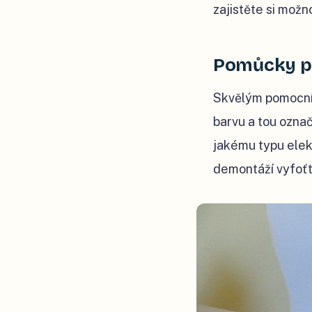
zajistěte si mož
Pomůcky pr
Skvělým pomocník
barvu a tou označ
jakému typu elek
demontáží vyfoťt