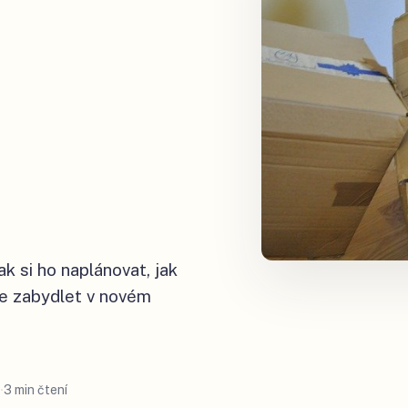
ak si ho naplánovat, jak
hle zabydlet v novém
3 min čtení