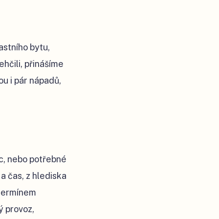
astního bytu,
hčili, přinášíme
u i pár nápadů,
c, nebo potřebné
a čas, z hlediska
 termínem
 provoz,