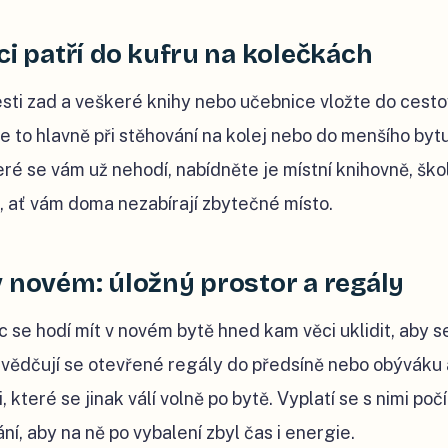
ci patří do kufru na kolečkách
esti zad a veškeré knihy nebo učebnice vložte do cesto
e to hlavně při stěhování na kolej nebo do menšího by
ré se vám už nehodí, nabídněte je místní knihovně, šk
 ať vám doma nezabírají zbytečné místo.
v novém: úložný prostor a regály
c se hodí mít v novém bytě hned kam věci uklidit, aby s
svědčují se otevřené regály do předsíně nebo obýváku
 které se jinak válí volně po bytě. Vyplatí se s nimi počí
ní, aby na ně po vybalení zbyl čas i energie.