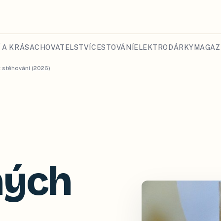
 A KRÁSA
CHOVATELSTVÍ
CESTOVÁNÍ
ELEKTRO
DÁRKY
MAGAZ
t stěhování (2026)
hých