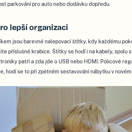
nost parkování pro auto nebo dodávku dopředu.
o lepší organizaci
em jsou barevné nalepovací štítky, kdy každému pokoj
íte příslušné krabice. Štítky se hodí i na kabely, spolu
troniky patří a zda jde o USB nebo HDMI. Policové regá
e, hodí se to při zpětném sestavování nábytku v novém