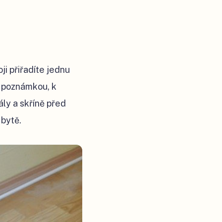
i přiřadíte jednu
 s poznámkou, k
ly a skříně před
 bytě.