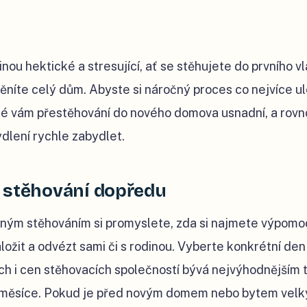
inou hektické a stresující, ať se stěhujete do prvního vl
níte celý dům. Abyste si náročný proces co nejvíce ule
eré vám přestěhování do nového domova usnadní, a rovno
dlení rychle zabydlet.
 stěhování dopředu
ným stěhováním si promyslete, zda si najmete výpomo
ložit a odvézt sami či s rodinou. Vyberte konkrétní den 
cích i cen stěhovacích společností bývá nejvýhodnějším
 měsíce. Pokud je před novým domem nebo bytem velký