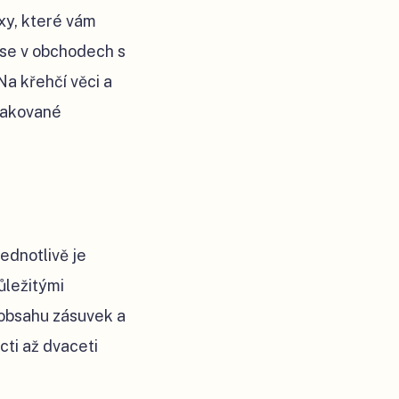
xy, které vám
 se v obchodech s
Na křehčí věci a
opakované
jednotlivě je
ůležitými
 obsahu zásuvek a
cti až dvaceti