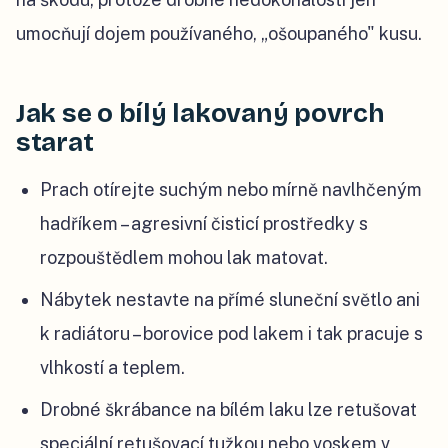
umocňují dojem používaného, „ošoupaného" kusu.
Jak se o bílý lakovaný povrch
starat
Prach otírejte suchým nebo mírně navlhčeným
hadříkem – agresivní čisticí prostředky s
rozpouštědlem mohou lak matovat.
Nábytek nestavte na přímé sluneční světlo ani
k radiátoru – borovice pod lakem i tak pracuje s
vlhkostí a teplem.
Drobné škrábance na bílém laku lze retušovat
speciální retušovací tužkou nebo voskem v