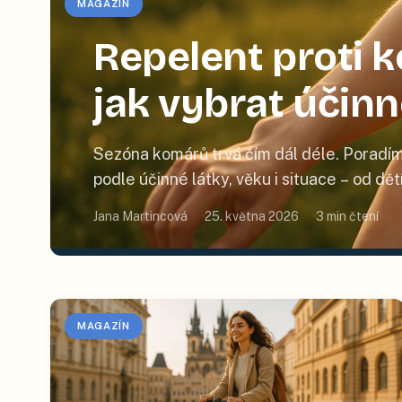
MAGAZÍN
Repelent proti
jak vybrat účin
Sezóna komárů trvá čím dál déle. Poradím
podle účinné látky, věku i situace – od dě
Jana Martincová
25. května 2026
3
min čtení
MAGAZÍN