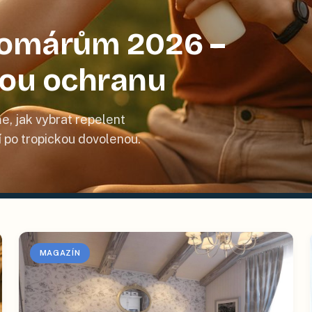
 komárům 2026 –
nou ochranu
e, jak vybrat repelent
tí po tropickou dovolenou.
MAGAZÍN