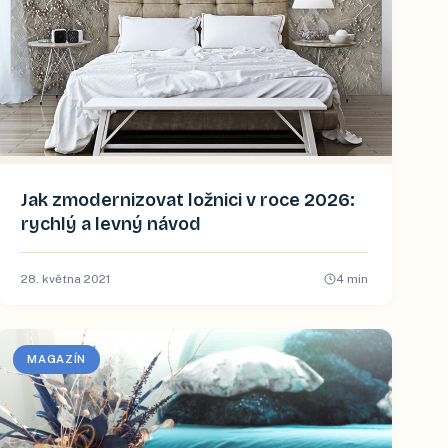
Jak zmodernizovat ložnici v roce 2026:
rychlý a levný návod
28. května 2021
4
min
MAGAZÍN