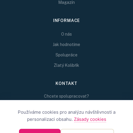
Magazín
INFORMACE
O nás
Jak hodnotíme
Spolupráce
Zlatý Kolibřík
KONTAKT
Chcete spolupracovat?
Napište nám na
redakce@inspirativni.cz
Používáme cookies pro analýzu návštěvnosti a
personalizaci obsahu.
Zásady cookies