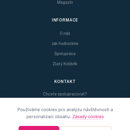
Magazín
INFORMACE
O nás
Jak hodnotíme
Spolupráce
Zlatý Kolibřík
KONTAKT
Chcete spolupracovat?
Napište nám na
redakce@inspirativni.cz
Používáme cookies pro analýzu návštěvnosti a
personalizaci obsahu.
Zásady cookies