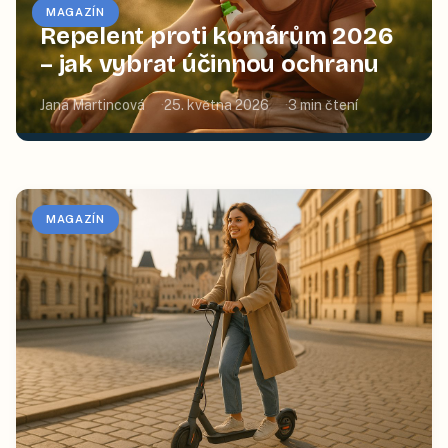
MAGAZÍN
Repelent proti komárům 2026
– jak vybrat účinnou ochranu
Jana Martincová
25. května 2026
3
min čtení
MAGAZÍN