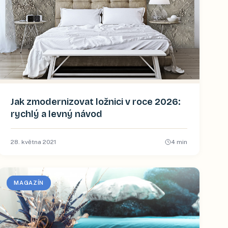
Jak zmodernizovat ložnici v roce 2026:
rychlý a levný návod
28. května 2021
4
min
MAGAZÍN