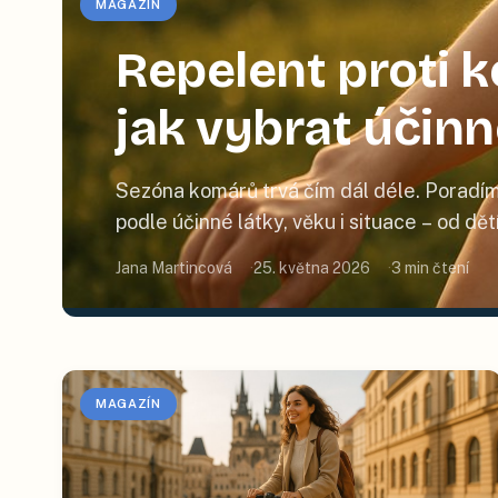
MAGAZÍN
Repelent proti
jak vybrat účin
Sezóna komárů trvá čím dál déle. Poradím
podle účinné látky, věku i situace – od dě
Jana Martincová
25. května 2026
3
min čtení
MAGAZÍN