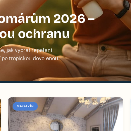
 komárům 2026 –
nou ochranu
e, jak vybrat repelent
tí po tropickou dovolenou.
MAGAZÍN