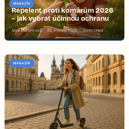
MAGAZÍN
Repelent proti komárům 2026
– jak vybrat účinnou ochranu
Jana Martincová
25. května 2026
3
min čtení
MAGAZÍN