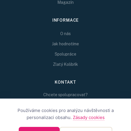
Magazín
INFORMACE
O nás
Jak hodnotíme
Spolupráce
Zlatý Kolibřík
KONTAKT
Chcete spolupracovat?
Napište nám na
redakce@inspirativni.cz
Používáme cookies pro analýzu návštěvnosti a
personalizaci obsahu.
Zásady cookies