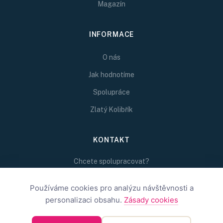
Magazín
INFORMACE
O nás
Jak hodnotíme
Spolupráce
Zlatý Kolibřík
KONTAKT
Chcete spolupracovat?
Napište nám na
redakce@inspirativni.cz
Používáme cookies pro analýzu návštěvnosti a
personalizaci obsahu.
Zásady cookies