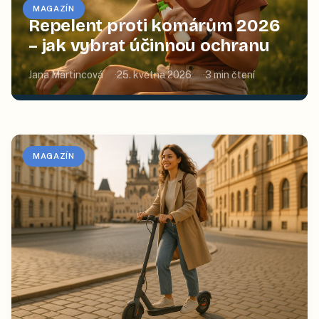
MAGAZÍN
Repelent proti komárům 2026
– jak vybrat účinnou ochranu
Jana Martincová
25. května 2026
3
min čtení
MAGAZÍN