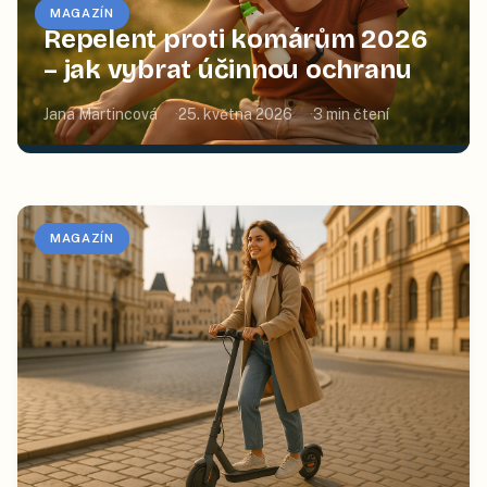
MAGAZÍN
Repelent proti komárům 2026
– jak vybrat účinnou ochranu
Jana Martincová
25. května 2026
3
min čtení
MAGAZÍN