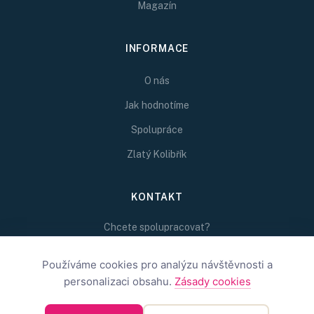
Magazín
INFORMACE
O nás
Jak hodnotíme
Spolupráce
Zlatý Kolibřík
KONTAKT
Chcete spolupracovat?
Napište nám na
redakce@inspirativni.cz
Používáme cookies pro analýzu návštěvnosti a
personalizaci obsahu.
Zásady cookies