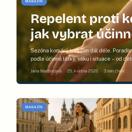
MAGAZÍN
Repelent proti
jak vybrat účin
Sezóna komárů trvá čím dál déle. Poradím
podle účinné látky, věku i situace – od dě
Jana Martincová
25. května 2026
3
min čtení
MAGAZÍN