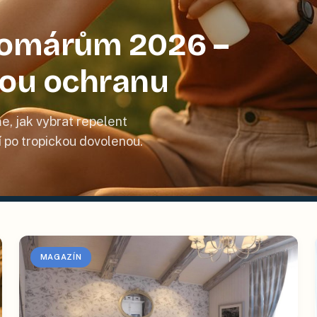
 komárům 2026 –
nou ochranu
e, jak vybrat repelent
tí po tropickou dovolenou.
MAGAZÍN