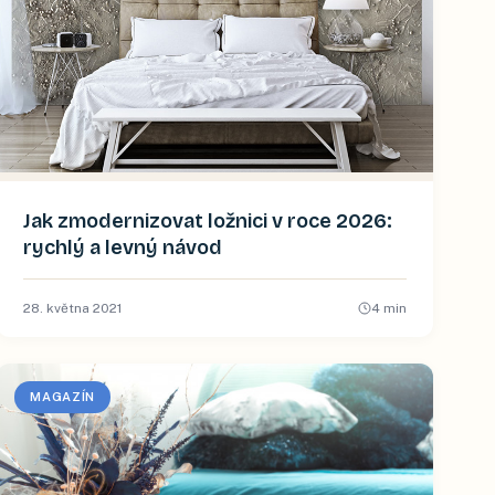
Jak zmodernizovat ložnici v roce 2026:
rychlý a levný návod
28. května 2021
4
min
MAGAZÍN