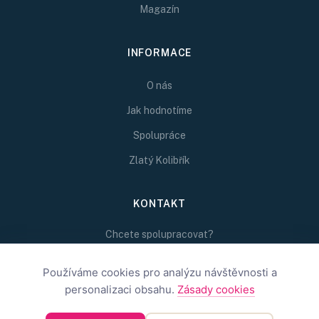
Magazín
INFORMACE
O nás
Jak hodnotíme
Spolupráce
Zlatý Kolibřík
KONTAKT
Chcete spolupracovat?
Napište nám na
redakce@inspirativni.cz
Používáme cookies pro analýzu návštěvnosti a
personalizaci obsahu.
Zásady cookies