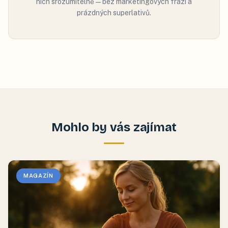
nich srozumitelně — bez marketingových frází a
prázdných superlativů.
Mohlo by vás zajímat
MAGAZÍN