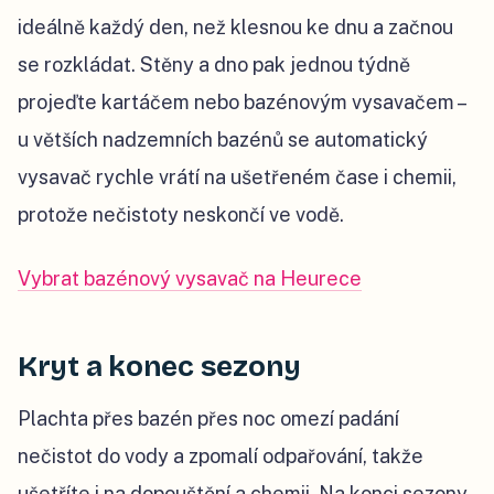
ideálně každý den, než klesnou ke dnu a začnou
se rozkládat. Stěny a dno pak jednou týdně
projeďte kartáčem nebo bazénovým vysavačem –
u větších nadzemních bazénů se automatický
vysavač rychle vrátí na ušetřeném čase i chemii,
protože nečistoty neskončí ve vodě.
Vybrat bazénový vysavač na Heurece
Kryt a konec sezony
Plachta přes bazén přes noc omezí padání
nečistot do vody a zpomalí odpařování, takže
ušetříte i na dopouštění a chemii. Na konci sezony