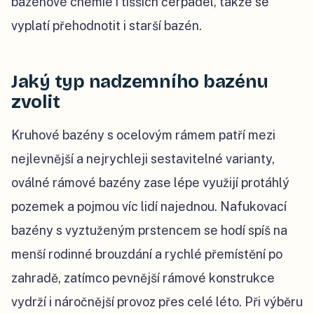
bazénové chemie i tišších čerpadel, takže se
vyplatí přehodnotit i starší bazén.
Jaký typ nadzemního bazénu
zvolit
Kruhové bazény s ocelovým rámem patří mezi
nejlevnější a nejrychleji sestavitelné varianty,
oválné rámové bazény zase lépe využijí protáhlý
pozemek a pojmou víc lidí najednou. Nafukovací
bazény s vyztuženým prstencem se hodí spíš na
menší rodinné brouzdání a rychlé přemístění po
zahradě, zatímco pevnější rámové konstrukce
vydrží i náročnější provoz přes celé léto. Při výběru