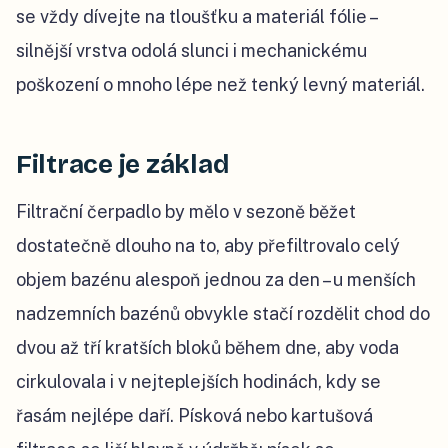
se vždy dívejte na tloušťku a materiál fólie –
silnější vrstva odolá slunci i mechanickému
poškození o mnoho lépe než tenký levný materiál.
Filtrace je základ
Filtrační čerpadlo by mělo v sezoně běžet
dostatečně dlouho na to, aby přefiltrovalo celý
objem bazénu alespoň jednou za den – u menších
nadzemních bazénů obvykle stačí rozdělit chod do
dvou až tří kratších bloků během dne, aby voda
cirkulovala i v nejteplejších hodinách, kdy se
řasám nejlépe daří. Písková nebo kartušová