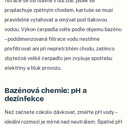
filtrace se liší hlavně v údržbě: písek se
proplachuje zpětným chodem, kartuše se musí
pravidelně vytahovat a omývat pod tlakovou
vodou. Výkon čerpadla volte podle objemu bazénu
– poddimenzovaná filtrace vodu nestihne
přefiltrovat ani při nepřetržitém chodu, zatímco
zbytečně velké čerpadlo jen zvyšuje spotřebu
elektřiny a hluk provozu.
Bazénová chemie: pH a
dezinfekce
Než začnete cokoliv dávkovat, změřte pH vody –
ideální rozmezí je mírně nad neutrálem. Špatné pH