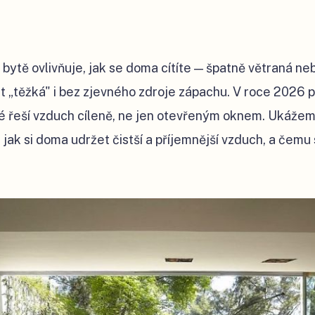
 bytě ovlivňuje, jak se doma cítíte — špatně větraná n
it „těžká" i bez zjevného zdroje zápachu. V roce 2026 
é řeší vzduch cíleně, ne jen otevřeným oknem. Ukážem
jak si doma udržet čistší a příjemnější vzduch, a čemu