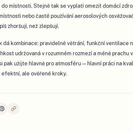
 do místnosti. Stejně tak se vyplatí omezit domácí zdro
v místnosti nebo časté používání aerosolových osvěžova
íš zhoršují, než zlepšují.
 dá kombinace: pravidelné větrání, funkční ventilace n
vlhkost udržovaná v rozumném rozmezí a méně prachu v t
i pak užijte hlavně pro atmosféru — hlavní práci na kva
efektní, ale ověřené kroky.