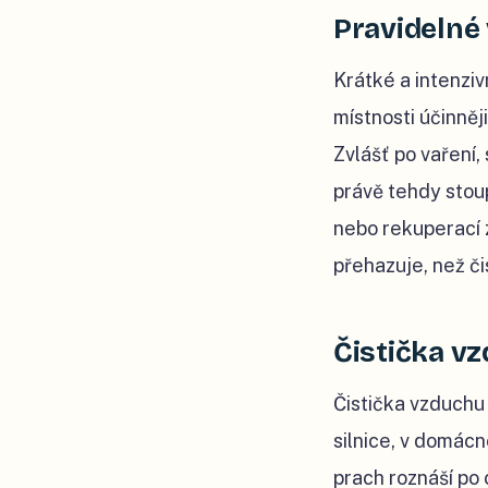
Pravidelné
Krátké a intenzi
místnosti účinněj
Zvlášť po vaření,
právě tehdy stou
nebo rekuperací z
přehazuje, než čis
Čistička v
Čistička vzduchu
silnice, v domácn
prach roznáší po 