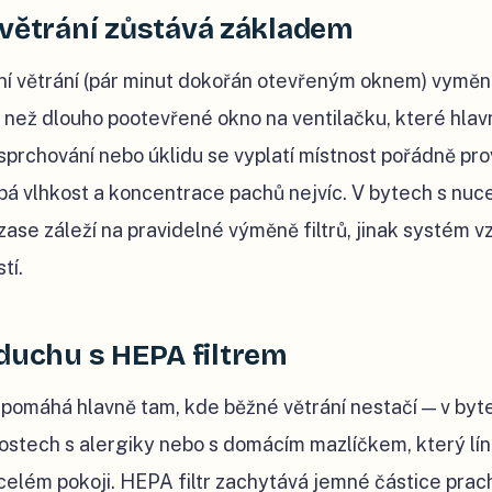
 větrání zůstává základem
vní větrání (pár minut dokořán otevřeným oknem) vyměn
i než dlouho pootevřené okno na ventilačku, které hlavn
 sprchování nebo úklidu se vyplatí místnost pořádně pro
pá vlhkost a koncentrace pachů nejvíc. V bytech s nuce
ase záleží na pravidelné výměně filtrů, jinak systém v
tí.
zduchu s HEPA filtrem
 pomáhá hlavně tam, kde běžné větrání nestačí — v byt
ostech s alergiky nebo s domácím mazlíčkem, který líná
celém pokoji. HEPA filtr zachytává jemné částice prach