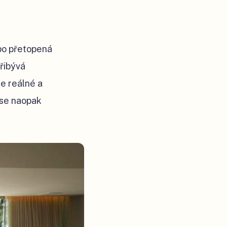
ebo přetopená
přibývá
e reálné a
 se naopak