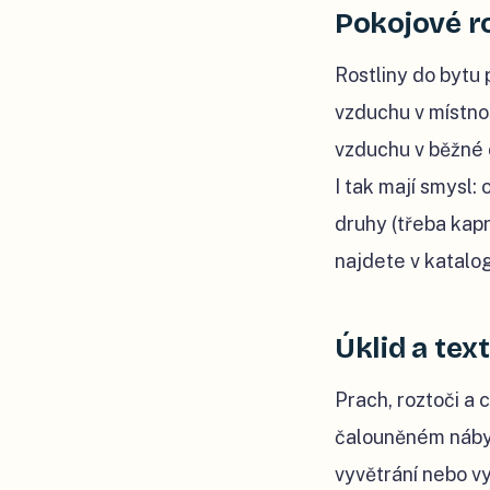
Pokojové r
Rostliny do bytu 
vzduchu v místnost
vzduchu v běžné o
I tak mají smysl:
druhy (třeba kapr
najdete v katalo
Úklid a text
Prach, roztoči a 
čalouněném nábyt
vyvětrání nebo v