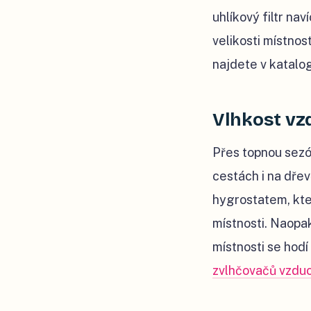
uhlíkový filtr na
velikosti místnos
najdete v katalo
Vlhkost vz
Přes topnou sezó
cestách i na dř
hygrostatem, kte
místnosti. Naopa
místnosti se hodí
zvlhčovačů vzdu