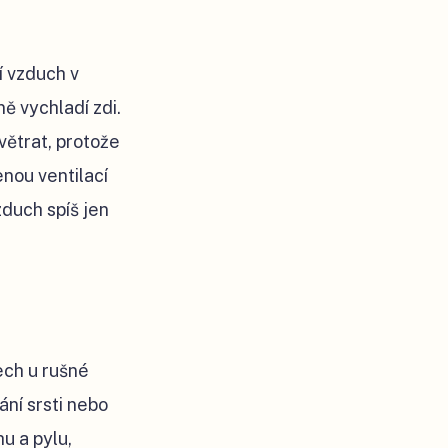
í vzduch v
ě vychladí zdi.
větrat, protože
nou ventilací
zduch spíš jen
ech u rušné
ní srsti nebo
u a pylu,