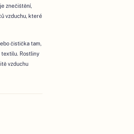
je znečištění,
čů vzduchu, které
ebo čistička tam,
extilu. Rostliny
litě vzduchu