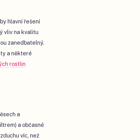
by hlavní řešení
 vliv na kvalitu
čkou zanedbatelný.
uty a některé
ch rostlin
věsech a
iltrem) a občasné
zduchu víc, než