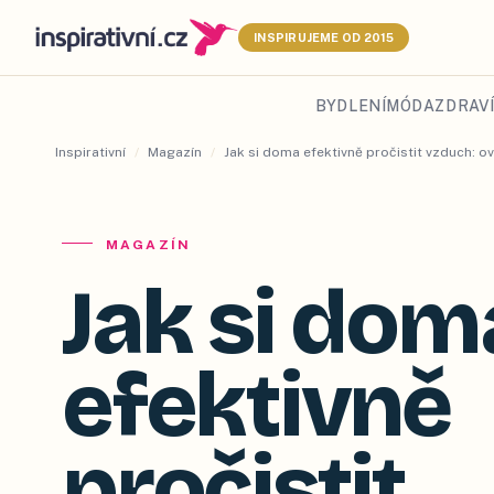
INSPIRUJEME OD 2015
BYDLENÍ
MÓDA
ZDRAVÍ
Inspirativní
/
Magazín
/
Jak si doma efektivně pročistit vzduch: 
MAGAZÍN
Jak si dom
efektivně
pročistit