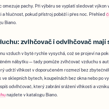
víc omezuje pachy. Při výběru se vyplatí sledovat výkon
ti a hlučnost, pokud přístroj poběží i přes noc. Přehled
č
gu Biano.
duchu: zvlhčovač i odvlhčovač mají 
nu vzduch v bytě rychle vysychá, což se projeví na po
evěném nábytku — tady pomůže zvlhčovač vzduchu s a
rý udrží vlhkost v doporučeném rozmezí bez zbytečn
k ve sklepních bytech, koupelnách bez okna nebo po vy
 spíš odvlhčovač, který zabrání srážení vlhkosti a vzniku
chu
najdete v katalogu Biano.