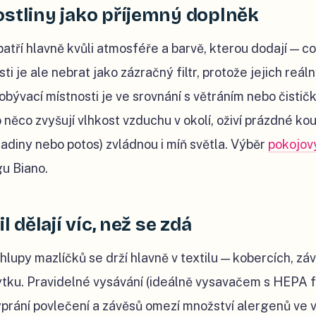
ostliny jako příjemný doplněk
patří hlavně kvůli atmosféře a barvě, kterou dodají — co
i je ale nebrat jako zázračný filtr, protože jejich reálný
bývací místnosti je ve srovnání s větráním nebo čisti
 o něco zvyšují vlhkost vzduchu v okolí, oživí prázdné ko
adiny nebo potos) zvládnou i míň světla. Výběr
pokojový
gu Biano.
il dělají víc, než se zdá
chlupy mazlíčků se drží hlavně v textilu — kobercích, zá
ku. Pravidelné vysávání (ideálně vysavačem s HEPA f
yprání povlečení a závěsů omezí množství alergenů ve v