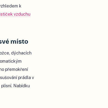
 vzhledem k
ističek vzduchu
své místo
kožce, dýchacích
utomatickým
ého přemokření
sušování prádla v
 plísní. Nabídku