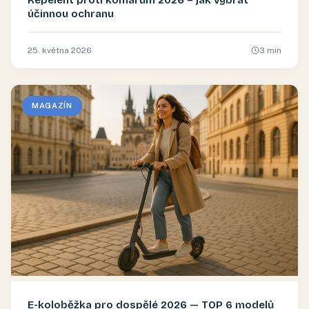
účinnou ochranu
25. května 2026
3
min
MAGAZÍN
E-koloběžka pro dospělé 2026 — TOP 6 modelů