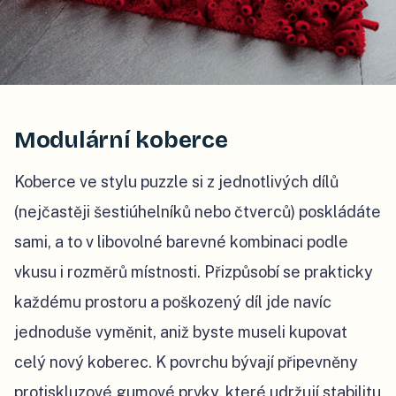
Modulární koberce
Koberce ve stylu puzzle si z jednotlivých dílů
(nejčastěji šestiúhelníků nebo čtverců) poskládáte
sami, a to v libovolné barevné kombinaci podle
vkusu i rozměrů místnosti. Přizpůsobí se prakticky
každému prostoru a poškozený díl jde navíc
jednoduše vyměnit, aniž byste museli kupovat
celý nový koberec. K povrchu bývají připevněny
protiskluzové gumové prvky, které udržují stabilitu