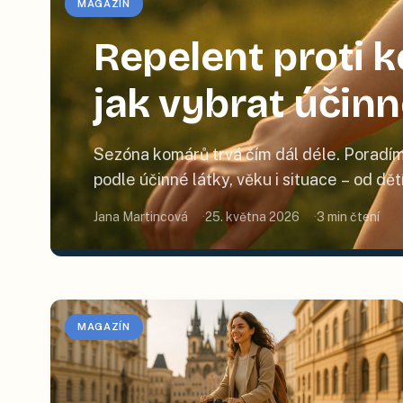
MAGAZÍN
Repelent proti
jak vybrat účin
Sezóna komárů trvá čím dál déle. Poradím
podle účinné látky, věku i situace – od dě
Jana Martincová
25. května 2026
3
min čtení
MAGAZÍN