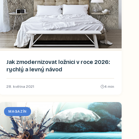
Jak zmodernizovat ložnici v roce 2026:
rychlý a levný návod
28. května 2021
4
min
MAGAZÍN