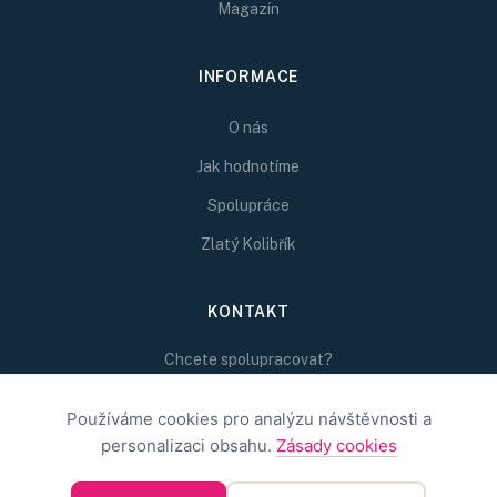
Magazín
INFORMACE
O nás
Jak hodnotíme
Spolupráce
Zlatý Kolibřík
KONTAKT
Chcete spolupracovat?
Napište nám na
redakce@inspirativni.cz
Používáme cookies pro analýzu návštěvnosti a
personalizaci obsahu.
Zásady cookies