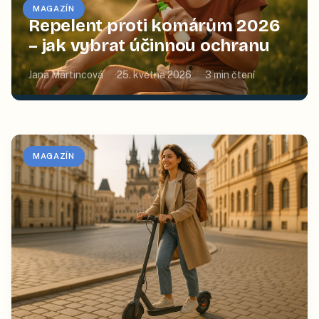
MAGAZÍN
Repelent proti komárům 2026
– jak vybrat účinnou ochranu
Jana Martincová
25. května 2026
3
min čtení
MAGAZÍN