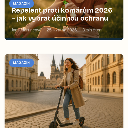
MAGAZÍN
Repelent proti komárům 2026
– jak vybrat účinnou ochranu
Jana Martincová
25. května 2026
3
min čtení
MAGAZÍN