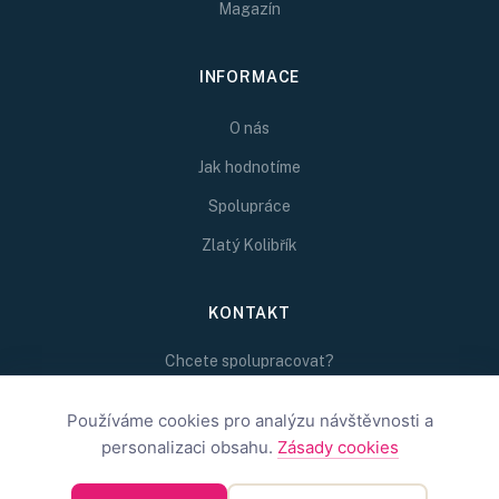
Magazín
INFORMACE
O nás
Jak hodnotíme
Spolupráce
Zlatý Kolibřík
KONTAKT
Chcete spolupracovat?
Napište nám na
redakce@inspirativni.cz
Používáme cookies pro analýzu návštěvnosti a
personalizaci obsahu.
Zásady cookies