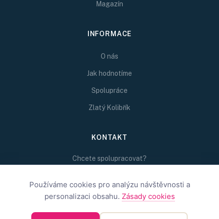
Magazín
INFORMACE
O nás
Jak hodnotíme
Spolupráce
Zlatý Kolibřík
KONTAKT
Chcete spolupracovat?
Napište nám na
redakce@inspirativni.cz
Používáme cookies pro analýzu návštěvnosti a
personalizaci obsahu.
Zásady cookies