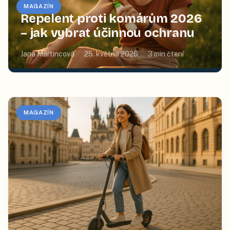
MAGAZÍN
Repelent proti komárům 2026
– jak vybrat účinnou ochranu
Jana Martincová
25. května 2026
3
min čtení
MAGAZÍN