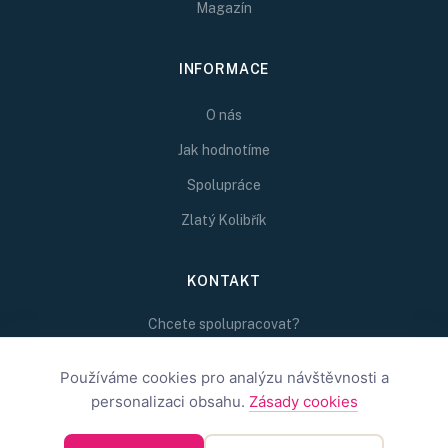
Magazín
INFORMACE
O nás
Jak hodnotíme
Spolupráce
Zlatý Kolibřík
KONTAKT
Chcete spolupracovat?
Napište nám na
redakce@inspirativni.cz
Používáme cookies pro analýzu návštěvnosti a
personalizaci obsahu.
Zásady cookies