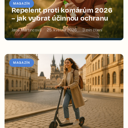
MAGAZÍN
Repelent proti komárům 2026
– jak vybrat účinnou ochranu
Jana Martincová
25. května 2026
3
min čtení
MAGAZÍN