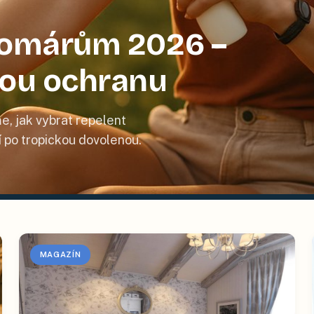
 komárům 2026 –
nou ochranu
e, jak vybrat repelent
tí po tropickou dovolenou.
MAGAZÍN