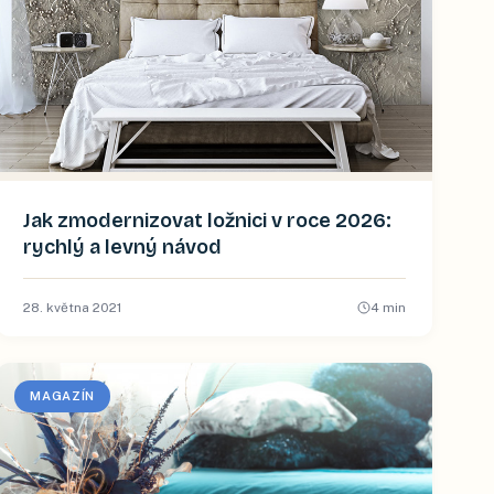
Jak zmodernizovat ložnici v roce 2026:
rychlý a levný návod
28. května 2021
4
min
MAGAZÍN