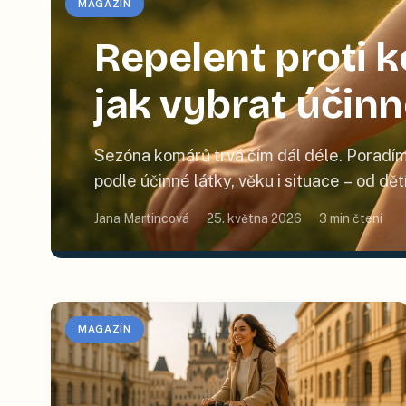
MAGAZÍN
Repelent proti
jak vybrat účin
Sezóna komárů trvá čím dál déle. Poradím
podle účinné látky, věku i situace – od dě
Jana Martincová
25. května 2026
3
min čtení
MAGAZÍN