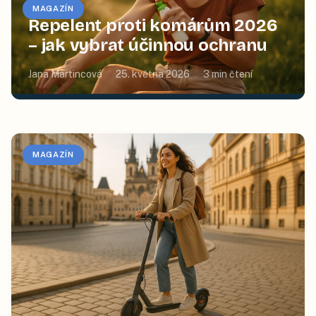
MAGAZÍN
Repelent proti komárům 2026
– jak vybrat účinnou ochranu
Jana Martincová
25. května 2026
3
min čtení
MAGAZÍN