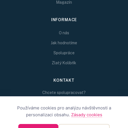
Magazín
INFORMACE
O nás
Jak hodnotíme
Spolupráce
Zlatý Kolibřík
KONTAKT
Chcete spolupracovat?
Napište nám na
redakce@inspirativni.cz
Používáme cookies pro analýzu návštěvnosti a
personalizaci obsahu.
Zásady cookies