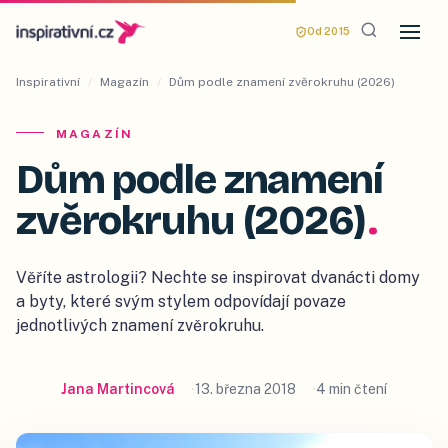
Od 2015
Inspirativní
/
Magazín
/
Dům podle znamení zvěrokruhu (2026)
MAGAZÍN
Dům podle znamení
zvěrokruhu (2026)
.
Věříte astrologii? Nechte se inspirovat dvanácti domy
a byty, které svým stylem odpovídají povaze
jednotlivých znamení zvěrokruhu.
Jana Martincová
13. března 2018
4 min čtení