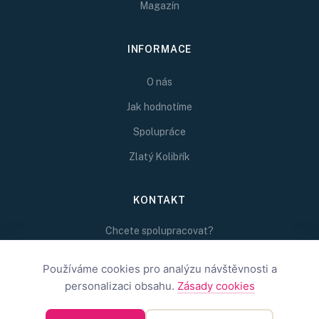
Magazín
INFORMACE
O nás
Jak hodnotíme
Spolupráce
Zlatý Kolibřík
KONTAKT
Chcete spolupracovat?
Napište nám na
redakce@inspirativni.cz
Používáme cookies pro analýzu návštěvnosti a
personalizaci obsahu.
Zásady cookies