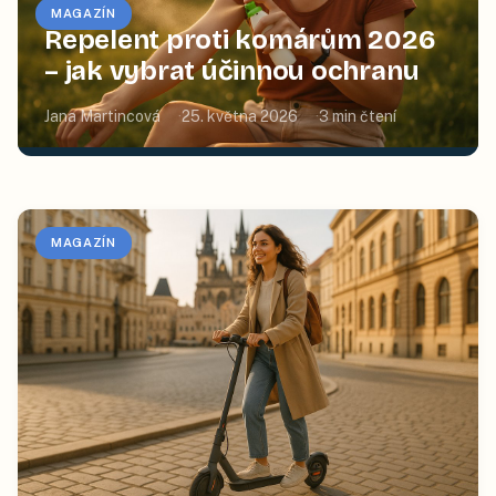
MAGAZÍN
Repelent proti komárům 2026
– jak vybrat účinnou ochranu
Jana Martincová
25. května 2026
3
min čtení
MAGAZÍN