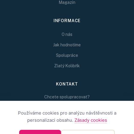
Magazín
INFORMACE
O nás
Jak hodnotíme
Spolupráce
Zlatý Kolibřík
KONTAKT
Chcete spolupracovat?
Napište nám na
redakce@inspirativni.cz
Používáme cookies pro analýzu návštěvnosti a
personalizaci obsahu.
Zásady cookies