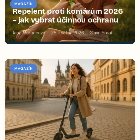
MAGAZÍN
Repelent proti komárům 2026
– jak vybrat účinnou ochranu
Jana Martincová
25. května 2026
3
min čtení
MAGAZÍN