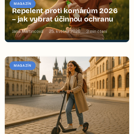
MAGAZÍN
Repelent proti komárům 2026
– jak vybrat účinnou ochranu
Jana Martincová
25. května 2026
3
min čtení
MAGAZÍN