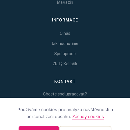
Magazín
INFORMACE
O nás
Jak hodnotíme
Spolupráce
Zlatý Kolibřík
KONTAKT
Chcete spolupracovat?
Napište nám na
redakce@inspirativni.cz
Používáme cookies pro analýzu návštěvnosti a
personalizaci obsahu.
Zásady cookies