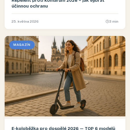
Repelent proti komárům 2026 – jak vybrat
účinnou ochranu
25. května 2026
3
min
MAGAZÍN
E-koloběžka pro dospělé 2026 — TOP 6 modelů