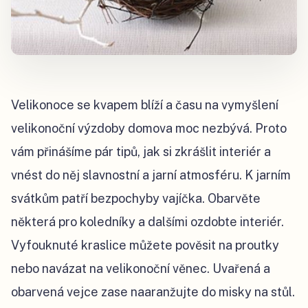
Velikonoce se kvapem blíží a času na vymyšlení
velikonoční výzdoby domova moc nezbývá. Proto
vám přinášíme pár tipů, jak si zkrášlit interiér a
vnést do něj slavnostní a jarní atmosféru. K jarním
svátkům patří bezpochyby vajíčka. Obarvěte
některá pro koledníky a dalšími ozdobte interiér.
Vyfouknuté kraslice můžete pověsit na proutky
nebo navázat na velikonoční věnec. Uvařená a
obarvená vejce zase naaranžujte do misky na stůl.