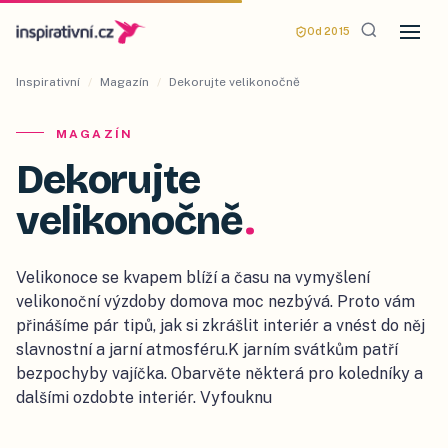
Od 2015
Inspirativní
/
Magazín
/
Dekorujte velikonočně
MAGAZÍN
Dekorujte
velikonočně
.
Velikonoce se kvapem blíží a času na vymyšlení
velikonoční výzdoby domova moc nezbývá. Proto vám
přinášíme pár tipů, jak si zkrášlit interiér a vnést do něj
slavnostní a jarní atmosféru.K jarním svátkům patří
bezpochyby vajíčka. Obarvěte některá pro koledníky a
dalšími ozdobte interiér. Vyfouknu