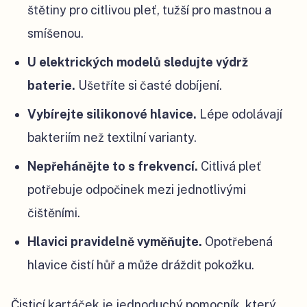
štětiny pro citlivou pleť, tužší pro mastnou a
smíšenou.
U elektrických modelů sledujte výdrž
baterie.
Ušetříte si časté dobíjení.
Vybírejte silikonové hlavice.
Lépe odolávají
bakteriím než textilní varianty.
Nepřehánějte to s frekvencí.
Citlivá pleť
potřebuje odpočinek mezi jednotlivými
čištěními.
Hlavici pravidelně vyměňujte.
Opotřebená
hlavice čistí hůř a může dráždit pokožku.
Čisticí kartáček je jednoduchý pomocník, který