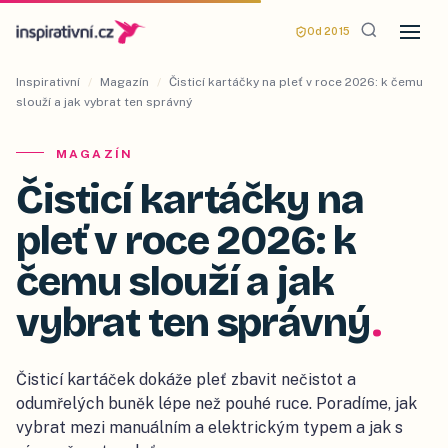
Od 2015
Inspirativní
/
Magazín
/
Čisticí kartáčky na pleť v roce 2026: k čemu
slouží a jak vybrat ten správný
MAGAZÍN
Čisticí kartáčky na
pleť v roce 2026: k
čemu slouží a jak
vybrat ten správný
.
Čisticí kartáček dokáže pleť zbavit nečistot a
odumřelých buněk lépe než pouhé ruce. Poradíme, jak
vybrat mezi manuálním a elektrickým typem a jak s