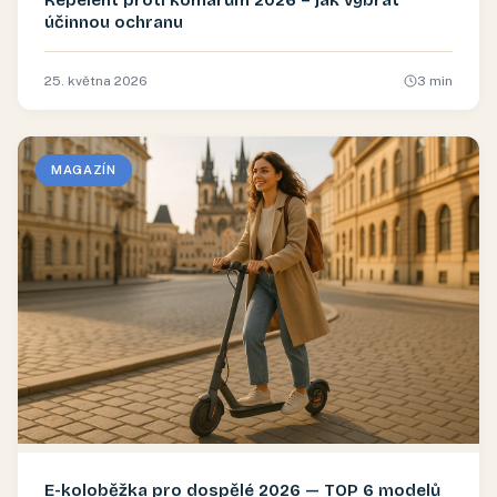
účinnou ochranu
25. května 2026
3
min
MAGAZÍN
E-koloběžka pro dospělé 2026 — TOP 6 modelů