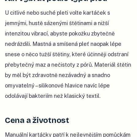
U citlivé nebo suché pleti volte kartáček s
jemnými, hustě sázenými štětinami a nižší
intenzitou vibrací, abyste pokožku zbytečně
nedráždili. Mastná a smíšená pleť naopak lépe
snese o něco tužší štětiny, které účinněji odstraní
přebytečný maz a nečistoty z pórů. Materiál štětin
by měl být zdravotně nezávadný a snadno
omyvatelný – silikonové hlavice navíc lépe
odolávají bakteriím než klasický textil.
Cena a životnost
Manuální kartáčky patří k nejlevnějším pomůckám