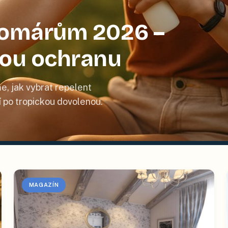
 komárům 2026 –
nou ochranu
e, jak vybrat repelent
tí po tropickou dovolenou.
MAGAZÍN