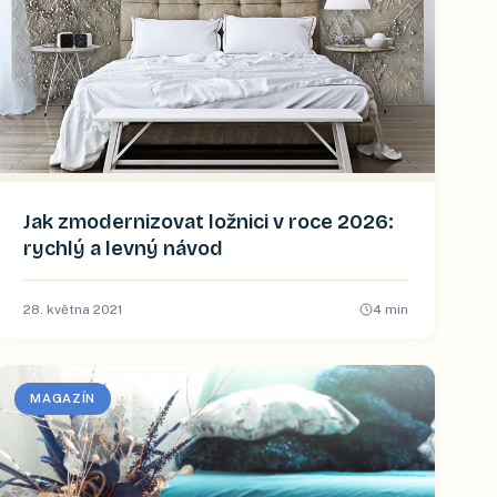
Jak zmodernizovat ložnici v roce 2026:
rychlý a levný návod
28. května 2021
4
min
MAGAZÍN