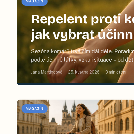
MAGAZÍN
Repelent proti
jak vybrat účin
Sezóna komárů trvá čím dál déle. Poradím
podle účinné látky, věku i situace – od dě
Jana Martincová
25. května 2026
3
min čtení
MAGAZÍN