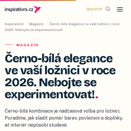
Od 2015
Inspirativní
/
Magazín
/
Černo-bílá elegance ve vaší ložnici v roce
2026. Nebojte se experimentovat!
MAGAZÍN
Černo-bílá elegance
ve vaší ložnici v roce
2026. Nebojte se
experimentovat!
.
Černo-bílá kombinace je nadčasová volba pro ložnici.
Poradíme, jak sladit poměr barev, povlečení a doplňky,
ať interiér nepůsobí studeně.