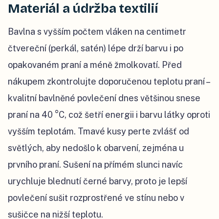
Materiál a údržba textilií
Bavlna s vyšším počtem vláken na centimetr
čtvereční (perkál, satén) lépe drží barvu i po
opakovaném praní a méně žmolkovatí. Před
nákupem zkontrolujte doporučenou teplotu praní –
kvalitní bavlněné povlečení dnes většinou snese
praní na 40 °C, což šetří energii i barvu látky oproti
vyšším teplotám. Tmavé kusy perte zvlášť od
světlých, aby nedošlo k obarvení, zejména u
prvního praní. Sušení na přímém slunci navíc
urychluje blednutí černé barvy, proto je lepší
povlečení sušit rozprostřené ve stínu nebo v
sušičce na nižší teplotu.