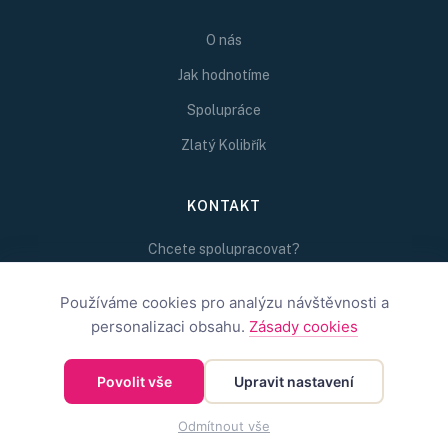
O nás
Jak hodnotíme
Spolupráce
Zlatý Kolibřík
KONTAKT
Chcete spolupracovat?
Napište nám na
Používáme cookies pro analýzu návštěvnosti a
redakce@inspirativni.cz
personalizaci obsahu.
Zásady cookies
Povolit vše
Upravit nastavení
©
2026
Inspirativní.cz — Inspirativní.cz s.r.o.
OBCHODNÍ PODMÍNKY
OCHRANA SOUKROMÍ
COOKIES
Odmítnout vše