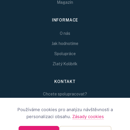
Magazín
INFORMACE
O nás
Jak hodnotíme
Spolupráce
Zlatý Kolibřík
KONTAKT
Chcete spolupracovat?
Napište nám na
redakce@inspirativni.cz
Používáme cookies pro analýzu návštěvnosti a
personalizaci obsahu.
Zásady cookies