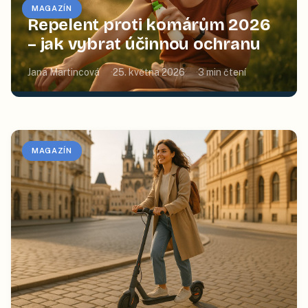
MAGAZÍN
Repelent proti komárům 2026
– jak vybrat účinnou ochranu
Jana Martincová
25. května 2026
3
min čtení
MAGAZÍN