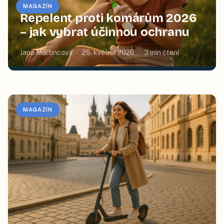
MAGAZÍN
Repelent proti komárům 2026
– jak vybrat účinnou ochranu
Jana Martincová
25. května 2026
3
min čtení
MAGAZÍN