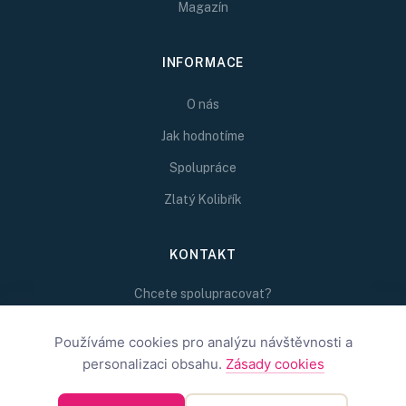
Magazín
INFORMACE
O nás
Jak hodnotíme
Spolupráce
Zlatý Kolibřík
KONTAKT
Chcete spolupracovat?
Napište nám na
redakce@inspirativni.cz
Používáme cookies pro analýzu návštěvnosti a
personalizaci obsahu.
Zásady cookies