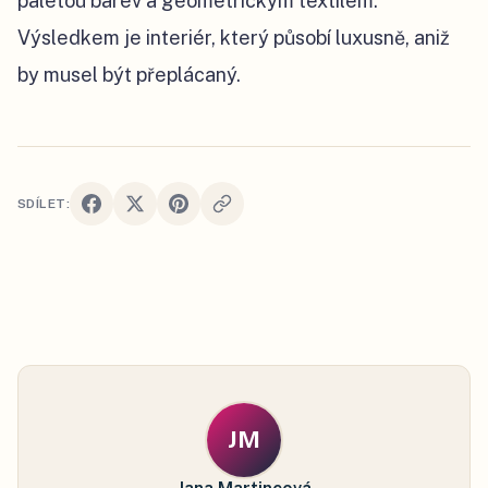
paletou barev a geometrickým textilem.
Výsledkem je interiér, který působí luxusně, aniž
by musel být přeplácaný.
SDÍLET:
JM