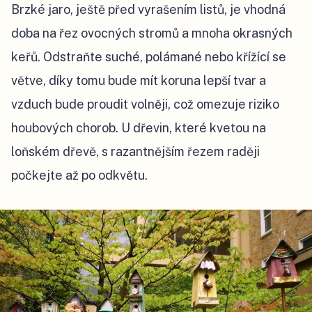
Brzké jaro, ještě před vyrašením listů, je vhodná
doba na řez ovocných stromů a mnoha okrasných
keřů. Odstraňte suché, polámané nebo křížící se
větve, díky tomu bude mít koruna lepší tvar a
vzduch bude proudit volněji, což omezuje riziko
houbových chorob. U dřevin, které kvetou na
loňském dřevě, s razantnějším řezem raději
počkejte až po odkvětu.