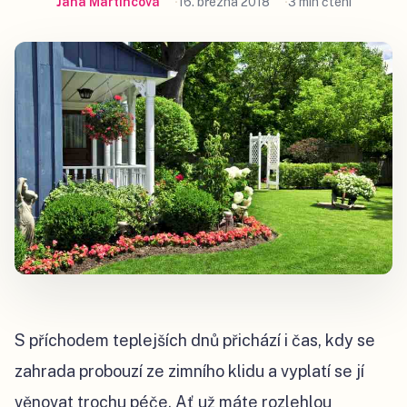
Jana Martincová
16. března 2018
3 min čtení
S příchodem teplejších dnů přichází i čas, kdy se
zahrada probouzí ze zimního klidu a vyplatí se jí
věnovat trochu péče. Ať už máte rozlehlou