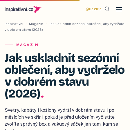
Od 2015
Inspirativní
/
Magazín
/
Jak uskladnit sezónní oblečení, aby vydrželo
v dobrém stavu (2026)
MAGAZÍN
Jak uskladnit sezónní
oblečení, aby vydrželo
v dobrém stavu
(2026)
.
Svetry, kabáty i kožichy vydrží v dobrém stavu i po
měsících ve skříni, pokud je před uložením vyčistíte,
zvolíte správný box a vakuový sáček jen tam, kam se