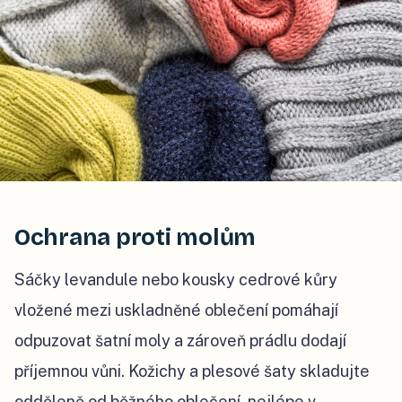
Ochrana proti molům
Sáčky levandule nebo kousky cedrové kůry
vložené mezi uskladněné oblečení pomáhají
odpuzovat šatní moly a zároveň prádlu dodají
příjemnou vůni. Kožichy a plesové šaty skladujte
odděleně od běžného oblečení, nejlépe v