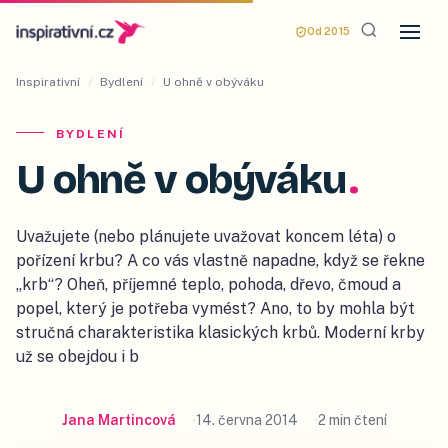
Od 2015
Inspirativní
/
Bydlení
/
U ohně v obýváku
BYDLENÍ
U ohně v obýváku
.
Uvažujete (nebo plánujete uvažovat koncem léta) o
pořízení krbu? A co vás vlastně napadne, když se řekne
„krb“? Oheň, příjemné teplo, pohoda, dřevo, čmoud a
popel, který je potřeba vymést? Ano, to by mohla být
stručná charakteristika klasických krbů. Moderní krby
už se obejdou i b
Jana Martincová
14. června 2014
2 min čtení