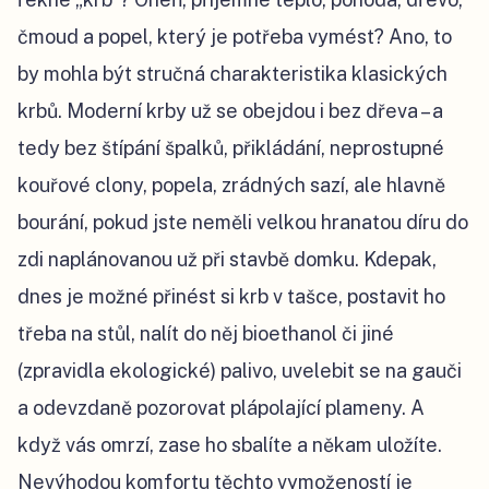
čmoud a popel, který je potřeba vymést? Ano, to
by mohla být stručná charakteristika klasických
krbů. Moderní krby už se obejdou i bez dřeva
–
a
tedy bez štípání špalků, přikládání, neprostupné
kouřové clony, popela, zrádných sazí, ale hlavně
bourání, pokud jste neměli velkou hranatou díru do
zdi naplánovanou už při stavbě domku. Kdepak,
dnes je možné přinést si krb v tašce, postavit ho
třeba na stůl, nalít do něj bioethanol či jiné
(zpravidla ekologické) palivo, uvelebit se na gauči
a odevzdaně pozorovat plápolající plameny. A
když vás omrzí, zase ho sbalíte a někam uložíte.
Nevýhodou komfortu těchto vymožeností je