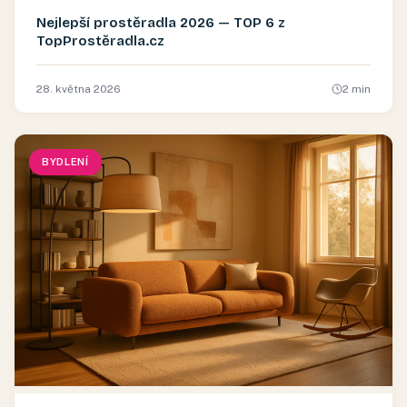
Nejlepší prostěradla 2026 — TOP 6 z
TopProstěradla.cz
28. května 2026
2
min
BYDLENÍ