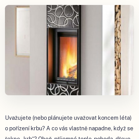
Uvažujete (nebo plánujete uvažovat koncem léta)
o pořízení krbu? A co vás vlastně napadne, když se
řekne „krb“? Oheň, příjemné teplo, pohoda, dřevo,