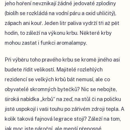
jeho hoření nevznikají žádné jedovaté zplodiny
(biolíh se rozkládá na vodní páru a oxid uhličitý),
zápach ani kouř. Jeden litr paliva vydrží tři až pět
hodin, to záleží na výkonu krbu. Některé krby
mohou zastat i funkci aromalampy.
Při výběru toho pravého krbu se kromě jiného asi
budete řídit velikostí. Majitelé rozlehlých
rezidencí se velkých krbů bát nemusí, ale co
obyvatelé skromných bytečků? Nic se nebojte,
široká nabídka „krbů“ na zeď, na stůl či na poličku
jistě uspokojí i vaši touhu po zářivém zdroji tepla.
A
kolik taková fajnová legrace stojí? Záleží na tom,
jak moc jste nároční, ale menší přenosné