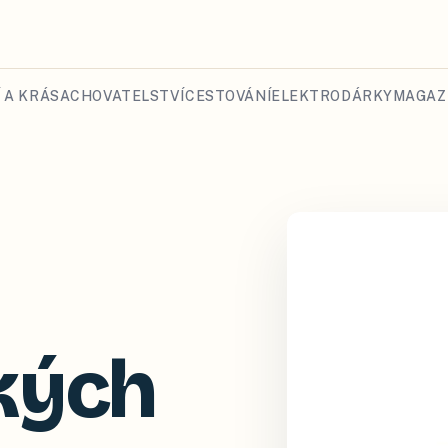
 A KRÁSA
CHOVATELSTVÍ
CESTOVÁNÍ
ELEKTRO
DÁRKY
MAGAZ
kých