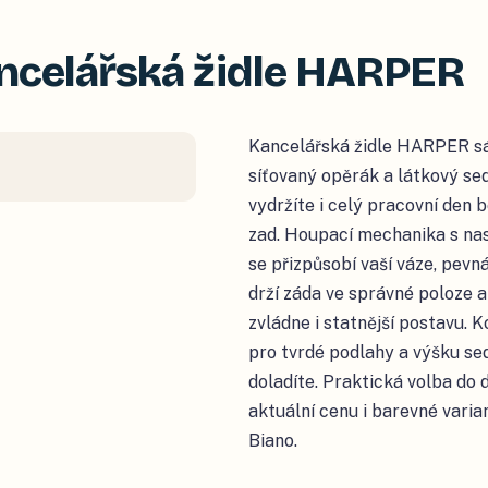
ncelářská židle HARPER
Kancelářská židle HARPER sá
síťovaný opěrák a látkový sed
vydržíte i celý pracovní den
zad. Houpací mechanika s na
se přizpůsobí vaší váze, pevn
drží záda ve správné poloze 
zvládne i statnější postavu. 
pro tvrdé podlahy a výšku s
doladíte. Praktická volba do
aktuální cenu i barevné varia
Biano.