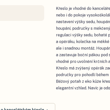
Křeslo je vhodné do kancelář
nebo i do pokoje vysokoškolá
nastavení výšky sedu, houpání 
houpání, područky s měkčen
regulaci výšky sedu, bohaté 
a opěráku, kolečka na měkké 
ale i snadnou montáž. Houpán
a zastavuje boční pákou pod 
vhodné pro uvolnění krčních 
Křeslo má zvýšený opěrák z
područky pro pohodlí během 
Béžový potah z eko kůže kře
elegantní vzhled. Navíc je odo
í o kancelářském křesle
→