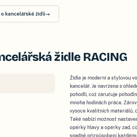
 o kancelářské židli
→
ncelářská židle RACING
Židle je moderní a stylovou v
kancelář. Je navržena s ohle
pohodlí, což zaručuje pohodln
mnoha hodinách práce. Zárov
vysoce kvalitních materiálů, co
Také nabízí možnost nastaven
opěrky hlavy a opěrky zad, c
snadné přizpůsobení každému