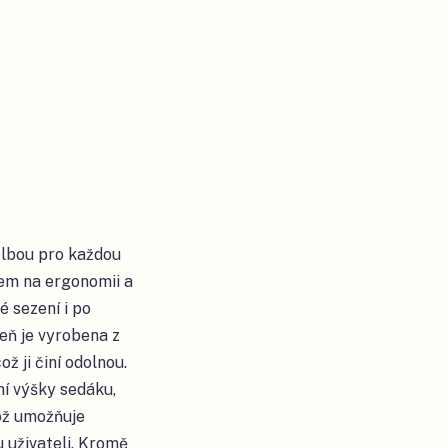
olbou pro každou
dem na ergonomii a
é sezení i po
eň je vyrobena z
ž ji činí odolnou.
í výšky sedáku,
ož umožňuje
 uživateli. Kromě