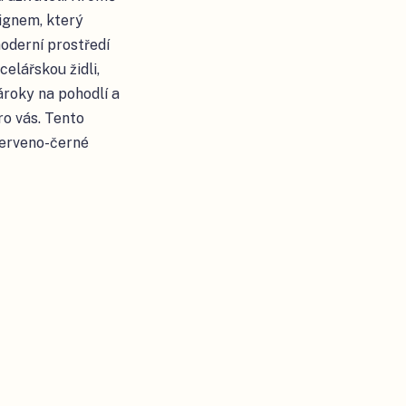
ignem, který
oderní prostředí
elářskou židli,
ároky na pohodlí a
pro vás. Tento
červeno-černé