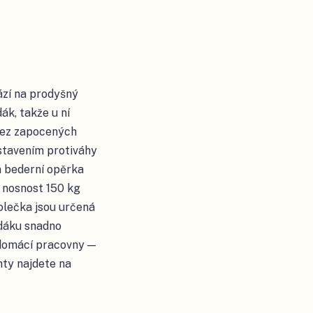
zí na prodyšný
ák, takže u ní
 bez zapocených
stavením protiváhy
á bederní opěrka
a nosnost 150 kg
Kolečka jsou určená
edáku snadno
 domácí pracovny —
nty najdete na