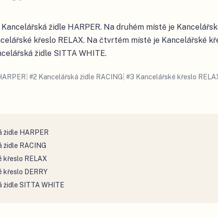
e Kancelářská židle HARPER. Na druhém místě je Kancelářsk
ncelářské křeslo RELAX. Na čtvrtém místě je Kancelářské k
ncelářská židle SITTA WHITE.
e HARPER
|
#
2
Kancelářská židle RACING
|
#
3
Kancelářské křeslo RELA
á židle HARPER
á židle RACING
é křeslo RELAX
é křeslo DERRY
á židle SITTA WHITE