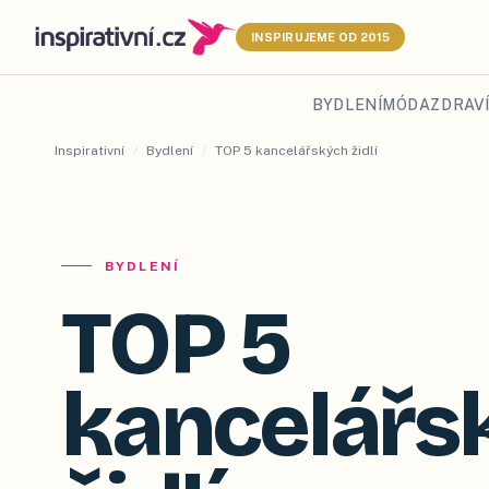
INSPIRUJEME OD 2015
BYDLENÍ
MÓDA
ZDRAVÍ
Inspirativní
/
Bydlení
/
TOP 5 kancelářských židlí
BYDLENÍ
TOP 5
kancelářs