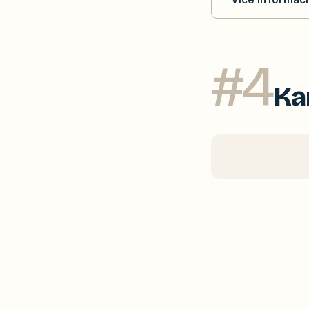
#
4
Ka