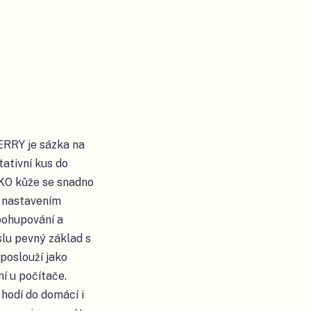
ERRY je sázka na
tativní kus do
EKO kůže se snadno
s nastavením
pohupování a
slu pevný základ s
poslouží jako
í u počítače.
hodí do domácí i