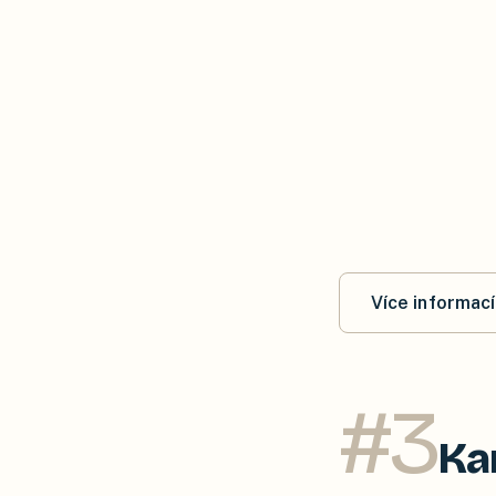
Více informací
#
3
Ka