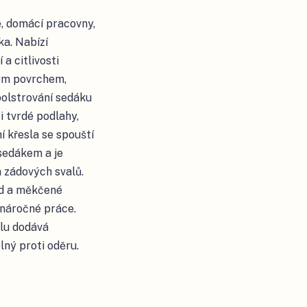
e, domácí pracovny,
ka. Nabízí
a citlivosti
ým povrchem,
polstrování sedáku
i tvrdé podlahy,
í křesla se spouští
sedákem a je
a zádových svalů.
ad a měkčené
náročné práce.
slu dodává
lný proti oděru.