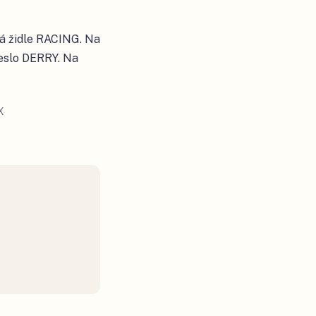
á židle RACING. Na
řeslo DERRY. Na
X