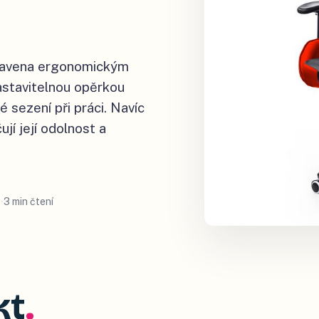
vybavena ergonomickým
stavitelnou opěrkou
é sezení při práci. Navíc
ují její odolnost a
3 min čtení
kt