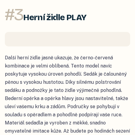
#
3
Herní židle PLAY
Další herní židle jasně ukazuje, že černo-červená
kombinace je velmi oblíbená. Tento model navíc
poskytuje vysokou úroveň pohodlí. Sedák je čalouněný
pěnou s vysokou hustotou. Díky silnému polstrování
sedáku a podnožky je tato židle výjimečně pohodlná.
Bederní opěrka a opěrka hlavy jsou nastavitelné, takže
uleví vašemu krku a zádům. Područky se pohybují v
souladu s opěradlem a pohodlně podpírají vaše ruce.
Materiál sedadla je vyroben z měkké, snadno
omyvatelné imitace kůže. Až budete po hodinách sezení