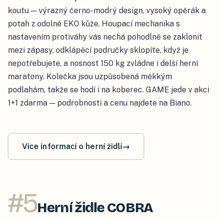
koutu — výrazný černo-modrý design, vysoký opěrák a
potah z odolné EKO kůže. Houpací mechanika s
nastavením protiváhy vás nechá pohodlně se zaklonit
mezi zápasy, odklápěcí područky sklopíte, když je
nepotřebujete, a nosnost 150 kg zvládne i delší herní
maratony. Kolečka jsou uzpůsobená měkkým
podlahám, takže se hodí i na koberec. GAME jede v akci
1+1 zdarma — podrobnosti a cenu najdete na Biano.
Více informací o herní židli
→
#
5
Herní židle COBRA