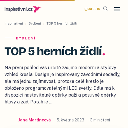
Od 2015
Inspirativní
/
Bydlení
/
TOP 5 herních židlí
BYDLENÍ
TOP 5 herních židlí
.
Na první pohled vás určitě zaujme moderní a stylový
vzhled křesla. Design je inspirovaný závodními sedadly,
ale má jednu zajímavost, protože celé křeslo je
obloženo programovatelnými LED světly. Dále má k
dispozici nastavitelné opěrky paží a posuvné opěrky
hlavy a zad. Potah je …
Jana Martincová
5. května 2023
3 min čtení