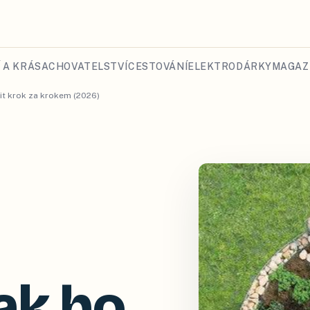
 A KRÁSA
CHOVATELSTVÍ
CESTOVÁNÍ
ELEKTRO
DÁRKY
MAGAZ
vit krok za krokem (2026)
ak ho