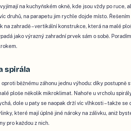
vyjímají na kuchyňském okně, kde jsou vždy po ruce, al
íc druhů, na parapetu jim rychle dojde místo. Řešením 
k na zahradě – vertikální konstrukce, která na malé pl
ypadá jako výrazný zahradní prvek sám o sobě. Poradíme
 krokem.
 spirála
á oproti běžnému záhonu jednu výhodu: díky postupně s
alé ploše několik mikroklimat. Nahoře u vrcholu spirály
ychá, dole u paty se naopak drží víc vlhkosti – takže se
linky, které mají úplně jiné nároky na zálivku, aniž byst
y pro každou z nich.