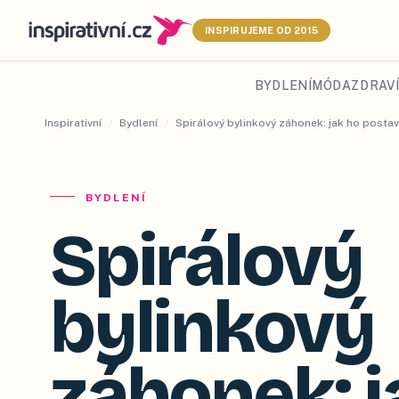
INSPIRUJEME OD 2015
BYDLENÍ
MÓDA
ZDRAVÍ
Inspirativní
/
Bydlení
/
Spirálový bylinkový záhonek: jak ho posta
BYDLENÍ
Spirálový
bylinkový
záhonek: j