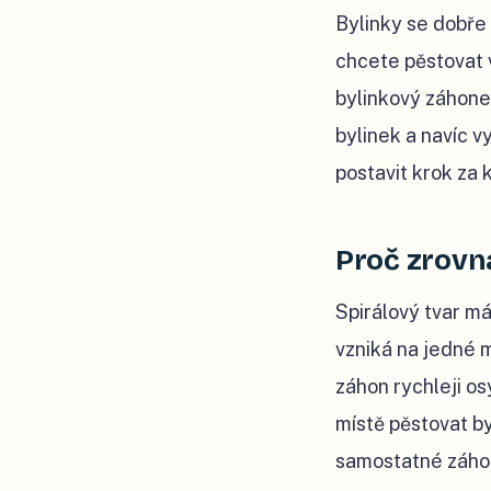
Bylinky se dobře 
chcete pěstovat v
bylinkový záhone
bylinek a navíc v
postavit krok za
Proč zrovna
Spirálový tvar m
vzniká na jedné m
záhon rychleji os
místě pěstovat by
samostatné záhon