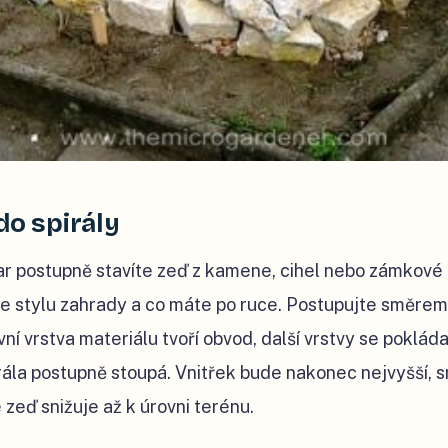
do spirály
r postupně stavíte zeď z kamene, cihel nebo zámkové 
 ke stylu zahrady a co máte po ruce. Postupujte směrem
vní vrstva materiálu tvoří obvod, další vrstvy se pokládaj
irála postupně stoupá. Vnitřek bude nakonec nejvyšší,
 zeď snižuje až k úrovni terénu.