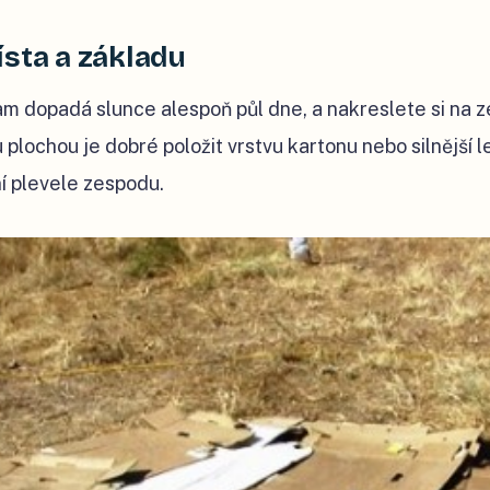
ísta a základu
m dopadá slunce alespoň půl dne, a nakreslete si na ze
u plochou je dobré položit vrstvu kartonu nebo silnější 
í plevele zespodu.