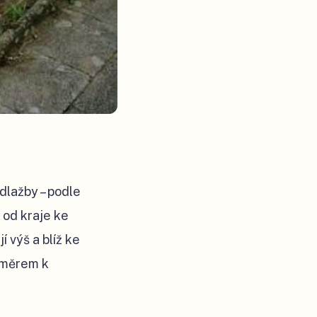
dlažby – podle
 od kraje ke
í výš a blíž ke
 směrem k