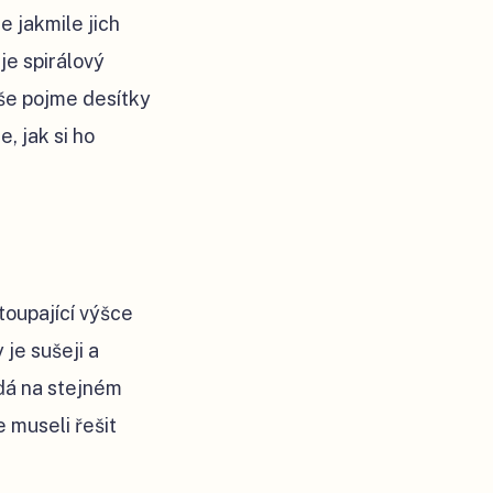
e jakmile jich
je spirálový
oše pojme desítky
, jak si ho
toupající výšce
 je sušeji a
 dá na stejném
e museli řešit