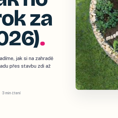
rok za
026)
.
adíme, jak si na zahradě
ladu přes stavbu zdi až
3 min čtení