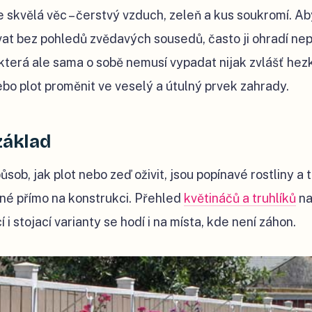
e skvělá věc – čerstvý vzduch, zeleň a kus soukromí. Ab
vat bez pohledů zvědavých sousedů, často ji ohradí n
která ale sama o sobě nemusí vypadat nijak zvlášť hezky
bo plot proměnit ve veselý a útulný prvek zahrady.
základ
sob, jak plot nebo zeď oživit, jsou popínavé rostliny a t
né přímo na konstrukci. Přehled
květináčů a truhlíků
na
 i stojací varianty se hodí i na místa, kde není záhon.