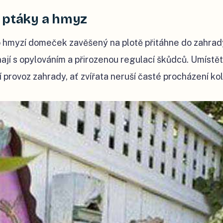
 ptáky a hmyz
 hmyzí domeček zavěšený na plotě přitáhne do zahrady
ají s opylováním a přirozenou regulací škůdců. Umístěte
 provoz zahrady, ať zvířata neruší časté procházení ko