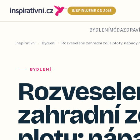
INSPIRUJEME OD 2015
BYDLENÍ
MÓDA
ZDRAVÍ
Inspirativní
/
Bydlení
/
Rozveselené zahradní zdi a ploty: nápady 
BYDLENÍ
Rozvesele
zahradní z
ploty: náp