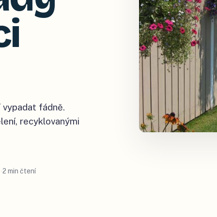
ci
í vypadat fádně.
elení, recyklovanými
2 min čtení