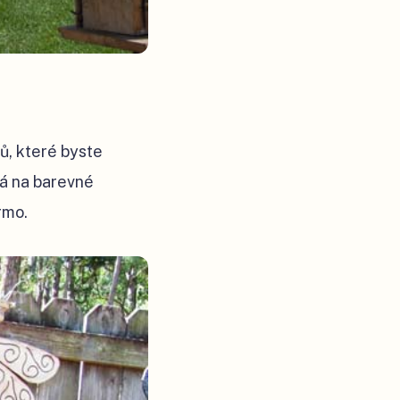
ů, které byste
ná na barevné
rmo.