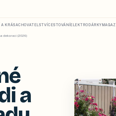
 A KRÁSA
CHOVATELSTVÍ
CESTOVÁNÍ
ELEKTRO
DÁRKY
MAGAZ
na dekoraci (2026)
né
di a
ady