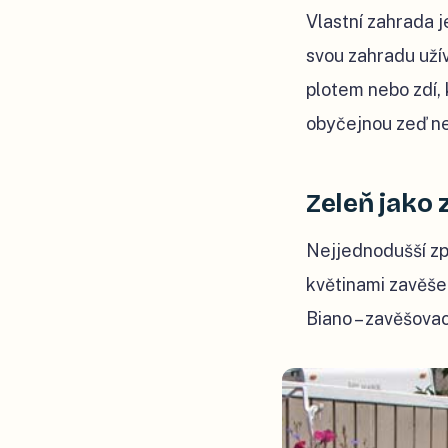
Vlastní zahrada j
svou zahradu uží
plotem nebo zdí, 
obyčejnou zeď ne
Zeleň jako 
Nejjednodušší způ
květinami zavěše
Biano – zavěšovací