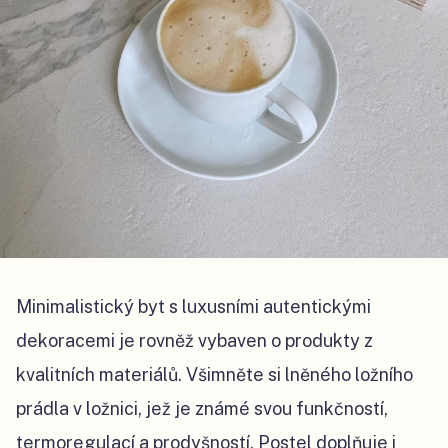
Minimalistický byt s luxusními autentickými
dekoracemi je rovněž vybaven o produkty z
kvalitních materiálů. Všimněte si lněného ložního
prádla v ložnici, jež je známé svou funkčností,
termoregulací a prodyšností. Postel doplňuje i