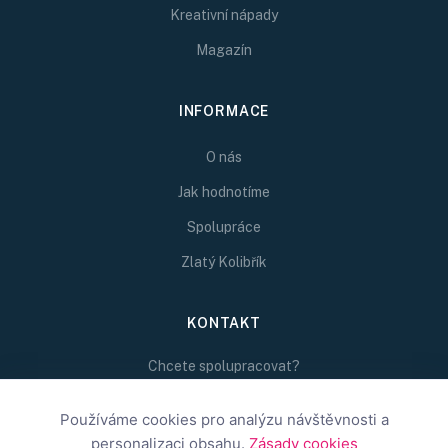
Kreativní nápady
Magazín
INFORMACE
O nás
Jak hodnotíme
Spolupráce
Zlatý Kolibřík
KONTAKT
Chcete spolupracovat?
Napište nám na
Používáme cookies pro analýzu návštěvnosti a
redakce@inspirativni.cz
personalizaci obsahu.
Zásady cookies