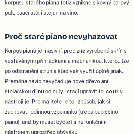
korpusu starého piana totiž vznikne šikovný barový
pult, psací stůl i stojan na víno.
Proč staré piano nevyhazovat
Korpus piana je masivní, precizně vyrobená skříň s
vestavěnými přihrádkami a mechanikou, kterou lze
po odstranění strun a kladívek využít úplně jinak.
Přeměna navíc nevyžaduje nové dřevo ani
stolařskou dílnu od nuly – stačí upravit to, co už v
nástroji je. Pro majitele je to i způsob, jak si
zachovat rodinnou vzpomínku (třeba babiččino
piano), aniž by musel bydlet s nefunkčním
nástrojem uprostřed obýváku.