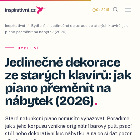
Od 2015
Inspirativní
/
Bydlení
/
Jedinečné dekorace ze starých klavírů: jak
piano přeměnit na nábytek (2026)
BYDLENÍ
Jedinečné dekorace
ze starých klavírů: jak
piano přeměnit na
nábytek (2026)
.
Staré nefunkční piano nemusíte vyhazovat. Poradíme,
jak z jeho korpusu vznikne originální barový pult, psací
stůl nebo dekorativní kus nábytku, a na co si dát pozor