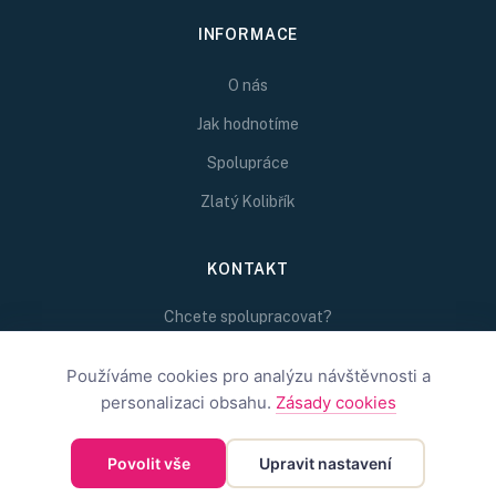
INFORMACE
O nás
Jak hodnotíme
Spolupráce
Zlatý Kolibřík
KONTAKT
Chcete spolupracovat?
Napište nám na
redakce@inspirativni.cz
Používáme cookies pro analýzu návštěvnosti a
personalizaci obsahu.
Zásady cookies
Povolit vše
Upravit nastavení
©
2026
Inspirativní.cz — Inspirativní.cz s.r.o.