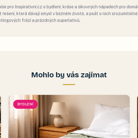
píše pro Inspirativní.cz o bydlení, kráse a šikovných nápadech pro domác
t řešení, která dávají smysl v běžném životě, a psát o nich srozumiteln
tingových frází a prázdných superlativů.
Mohlo by vás zajímat
BYDLENÍ