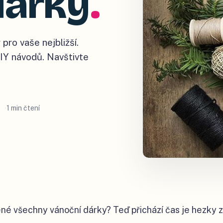
dárky
.
pro vaše nejbližší.
DIY návodů. Navštivte
1 min čtení
é všechny vánoční dárky? Teď přichází čas je hezky za