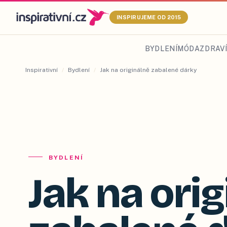
INSPIRUJEME OD 2015
BYDLENÍ
MÓDA
ZDRAVÍ
Inspirativní
/
Bydlení
/
Jak na originálně zabalené dárky
BYDLENÍ
Jak na ori