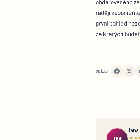
obdarovaného zau
raději zapomeňte.
první pohled nezd
ze kterých budete
SDÍLET:
Jana
JM
REDAK