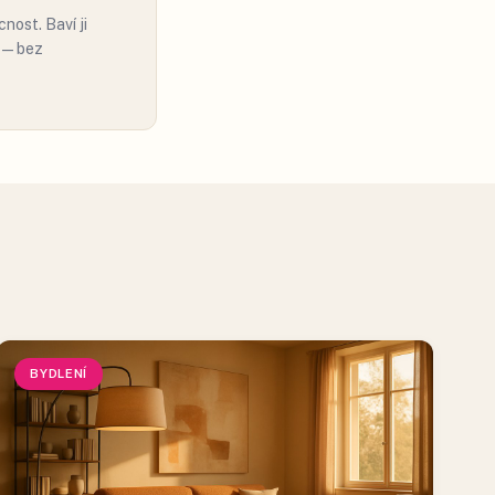
nost. Baví ji
ě — bez
BYDLENÍ