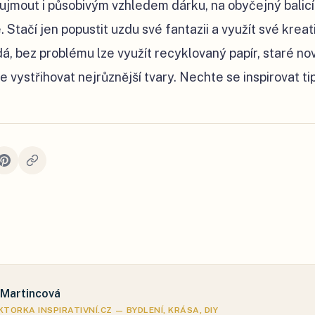
jmout i působivým vzhledem dárku, na obyčejný balicí 
 Stačí jen popustit uzdu své fantazii a využít své kreati
á, bez problému lze využít recyklovaný papír, staré no
 vystřihovat nejrůznější tvary. Nechte se inspirovat tipy
 Martincová
TORKA INSPIRATIVNÍ.CZ — BYDLENÍ, KRÁSA, DIY