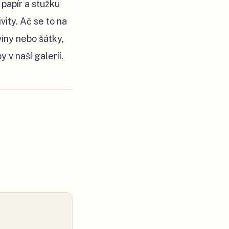
papír a stužku
vity. Ač se to na
viny nebo šátky,
 v naší galerii.