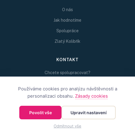
O nás
Jak hodnotíme
Spolupráce
Zlatý Kolibřík
KONTAKT
Chcete spolupracovat?
Napište nám na
Používáme cookies pro analýzu návštěvnosti a
redakce@inspirativni.cz
personalizaci obsahu.
Zásady cookies
Povolit vše
Upravit nastavení
©
2026
Inspirativní.cz — Inspirativní.cz s.r.o.
OBCHODNÍ PODMÍNKY
OCHRANA SOUKROMÍ
COOKIES
Odmítnout vše