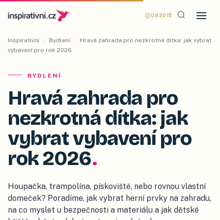
Od 2015
Inspirativní
/
Bydlení
/
Hravá zahrada pro nezkrotná dítka: jak vybrat
vybavení pro rok 2026
BYDLENÍ
Hravá zahrada pro
nezkrotná dítka: jak
vybrat vybavení pro
rok 2026
.
Houpačka, trampolína, pískoviště, nebo rovnou vlastní
domeček? Poradíme, jak vybrat herní prvky na zahradu,
na co myslet u bezpečnosti a materiálu a jak dětské