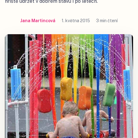
hřiště udržet v dobrém stavu i po letech.
Jana Martincová
1. května 2015
3 min čtení