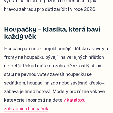
vybrat, na co si dát pozor u bezpečnosti a jak
hravou zahradu pro děti zařídit i v roce 2026.
Houpačky – klasika, která baví
každý věk
Houpání patří mezi nejoblíbenější dětské aktivity a
fronty na houpačku bývají i na veřejných hřištích
nejdelší. Pokud máte na zahradě vzrostlý strom,
stačí na pevnou větev zavěsit houpačku se
sedátkem, houpací hnízdo nebo závěsné křeslo –
zábava je hned hotová. Modely pro různé věkové
kategorie i nosnosti najdete
v katalogu
zahradních houpaček
.