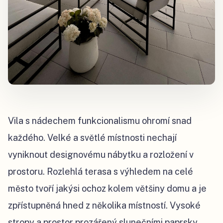
Vila s nádechem funkcionalismu ohromí snad
každého. Velké a světlé místnosti nechají
vyniknout designovému nábytku a rozložení v
prostoru. Rozlehlá terasa s výhledem na celé
město tvoří jakýsi ochoz kolem většiny domu a je
zpřístupněná hned z několika místností. Vysoké
stropy a prostor prozářený slunečními paprsky