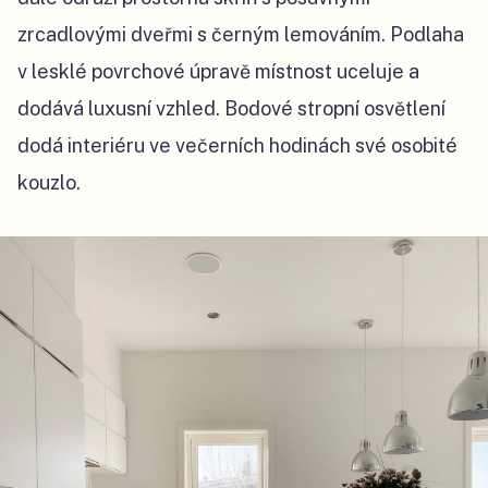
zrcadlovými dveřmi s černým lemováním. Podlaha
v lesklé povrchové úpravě místnost uceluje a
dodává luxusní vzhled. Bodové stropní osvětlení
dodá interiéru v
e večerních hodinách své
osobité
kouzlo.