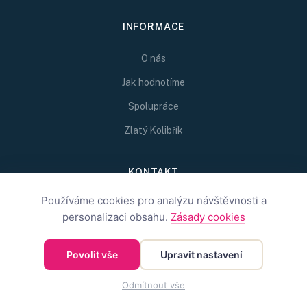
INFORMACE
O nás
Jak hodnotíme
Spolupráce
Zlatý Kolibřík
KONTAKT
Používáme cookies pro analýzu návštěvnosti a
Chcete spolupracovat?
personalizaci obsahu.
Zásady cookies
Napište nám na
redakce@inspirativni.cz
Povolit vše
Upravit nastavení
Odmítnout vše
©
2026
Inspirativní.cz — Inspirativní.cz s.r.o.