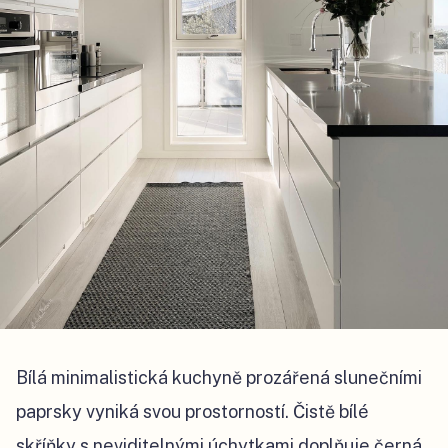
Bílá minimalistická kuchyně prozářená slunečními
paprsky vyniká svou prostorností. Čistě bílé
skříňky s neviditelnými úchytkami doplňuje černá