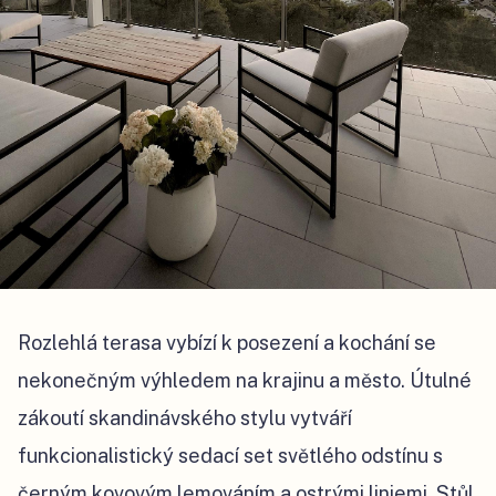
Rozlehlá terasa vybízí k posezení a kochání se
nekonečným výhledem na krajinu a město. Útulné
zákoutí skandinávského stylu vytváří
funkcionalistický sedací set světlého odstínu s
černým kovovým lemováním a ostrými liniemi. Stůl