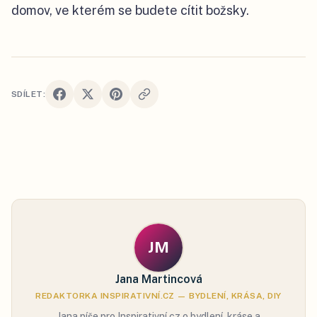
domov, ve kterém se budete cítit božsky.
SDÍLET:
JM
Jana Martincová
REDAKTORKA INSPIRATIVNÍ.CZ — BYDLENÍ, KRÁSA, DIY
Jana píše pro Inspirativní.cz o bydlení, kráse a