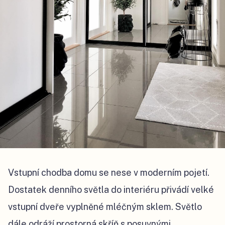
Vstupní chodba domu se nese v moderním pojetí.
Dostatek denního světla do interiéru přivádí velké
vstupní dveře vyplněné mléčným sklem. Světlo
dále odráží prostorná skříň s posuvnými