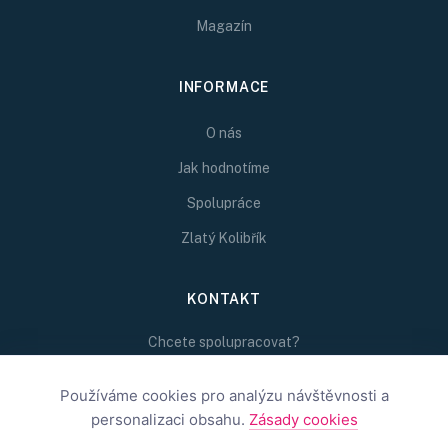
Magazín
INFORMACE
O nás
Jak hodnotíme
Spolupráce
Zlatý Kolibřík
KONTAKT
Chcete spolupracovat?
Napište nám na
Používáme cookies pro analýzu návštěvnosti a
redakce@inspirativni.cz
personalizaci obsahu.
Zásady cookies