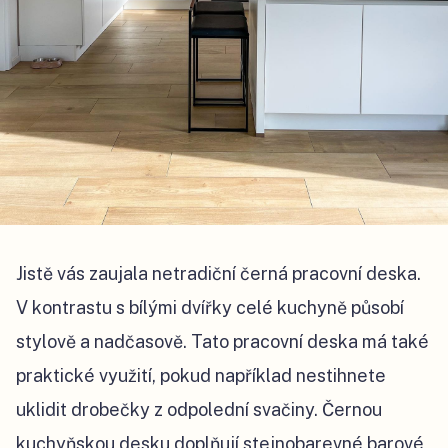
Jistě vás zaujala netradiční černá pracovní deska.
V kontrastu s bílými dvířky celé kuchyně působí
stylově a nadčasově. Tato pracovní deska má také
praktické využití, pokud například nestihnete
uklidit drobečky z odpolední svačiny. Černou
kuchyňskou desku doplňují stejnobarevné barové