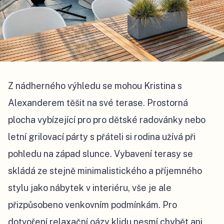
Z nádherného výhledu se mohou Kristina s
Alexanderem těšit na své terase. Prostorná
plocha vybízející pro pro dětské radovánky nebo
letní grilovací párty s přáteli si rodina užívá při
pohledu na západ slunce. Vybavení terasy se
skládá ze stejně minimalistického a příjemného
stylu jako nábytek v interiéru, vše je ale
přizpůsobeno venkovním podmínkám. Pro
dotvoření relaxační oázy klidu nesmí chybět ani